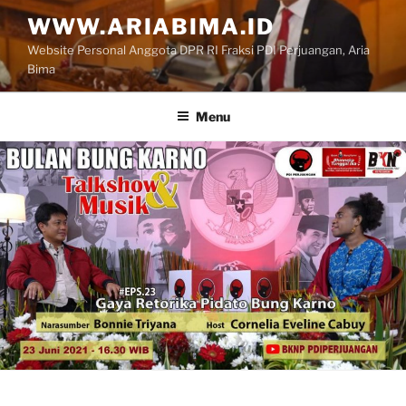
Skip
WWW.ARIABIMA.ID
to
Website Personal Anggota DPR RI Fraksi PDI Perjuangan, Aria
content
Bima
Menu