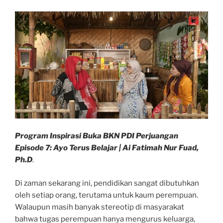
Pertama
di
Dunia
Karya
Syekh
Kholil
Bangkalan”
Program Inspirasi Buka BKN PDI Perjuangan
Episode 7: Ayo Terus Belajar | Ai Fatimah Nur Fuad,
Ph.D
.
Di zaman sekarang ini, pendidikan sangat dibutuhkan
oleh setiap orang, terutama untuk kaum perempuan.
Walaupun masih banyak stereotip di masyarakat
bahwa tugas perempuan hanya mengurus keluarga,