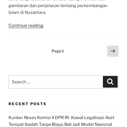
gambaran dan penjelasan tentang perkembangan
Islam di Nusantara.
“Mengupas
Continue reading
Babad
Cirebon,
Wujud
Posts
Next
Page
1
Amanat
page
pagination
Bung
Karno
Gali
Search
Sedalam-
Search
for:
dalamnya
Api
Islam”
RECENT POSTS
Kunker Reses Komisi II DPR RI: Kawal Legalisasi Aset
Tempat Ibadah Tanpa Biaya, Bali Jadi Model Nasional