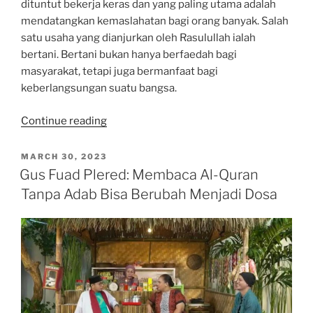
dituntut bekerja keras dan yang paling utama adalah
mendatangkan kemaslahatan bagi orang banyak. Salah
satu usaha yang dianjurkan oleh Rasulullah ialah
bertani. Bertani bukan hanya berfaedah bagi
masyarakat, tetapi juga bermanfaat bagi
keberlangsungan suatu bangsa.
“Bertani
Continue reading
Lebih
Banyak
POSTED
MARCH 30, 2023
ON
Barokahnya
Gus Fuad Plered: Membaca Al-Quran
Dibanding
Tanpa Adab Bisa Berubah Menjadi Dosa
Usaha
Lainnya”