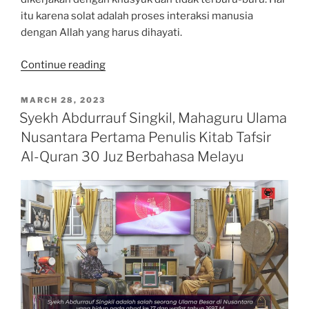
itu karena solat adalah proses interaksi manusia
dengan Allah yang harus dihayati.
“Pendapat
Continue reading
Ustaz
tentang
POSTED
MARCH 28, 2023
ON
Salat
Syekh Abdurrauf Singkil, Mahaguru Ulama
Kilat,
Nusantara Pertama Penulis Kitab Tafsir
Sah
Al-Quran 30 Juz Berbahasa Melayu
atau
Tidak?”