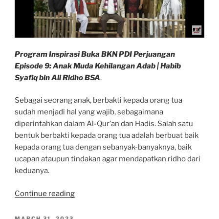
Program Inspirasi Buka BKN PDI Perjuangan
Episode 9: Anak Muda Kehilangan Adab | Habib
Syafiq bin Ali Ridho BSA
.
Sebagai seorang anak, berbakti kepada orang tua
sudah menjadi hal yang wajib, sebagaimana
diperintahkan dalam Al-Qur’an dan Hadis. Salah satu
bentuk berbakti kepada orang tua adalah berbuat baik
kepada orang tua dengan sebanyak-banyaknya, baik
ucapan ataupun tindakan agar mendapatkan ridho dari
keduanya.
“Gapai
Continue reading
Ridho
Allah
POSTED
MARCH 31, 2023