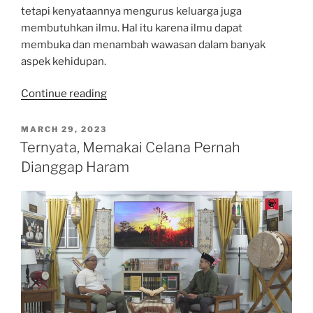
tetapi kenyataannya mengurus keluarga juga
membutuhkan ilmu. Hal itu karena ilmu dapat
membuka dan menambah wawasan dalam banyak
aspek kehidupan.
“Dekan
Continue reading
Fakultas
Agama
POSTED
MARCH 29, 2023
ON
Islam
Ternyata, Memakai Celana Pernah
Uhamka:
Dianggap Haram
Ngurus
Anak
dan
Suami
Juga
Butuh
Ilmu”