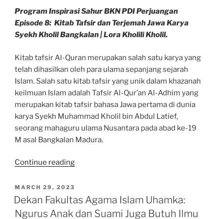
Program Inspirasi Sahur BKN PDI Perjuangan
Episode 8: Kitab Tafsir dan Terjemah Jawa Karya
Syekh Kholil Bangkalan | Lora Kholili Kholil.
Kitab tafsir Al-Quran merupakan salah satu karya yang
telah dihasilkan oleh para ulama sepanjang sejarah
Islam. Salah satu kitab tafsir yang unik dalam khazanah
keilmuan Islam adalah Tafsir Al-Qur’an Al-Adhim yang
merupakan kitab tafsir bahasa Jawa pertama di dunia
karya Syekh Muhammad Kholil bin Abdul Latief,
seorang mahaguru ulama Nusantara pada abad ke-19
M asal Bangkalan Madura.
“Mengenal
Continue reading
Tafsir
Quran
POSTED
MARCH 29, 2023
ON
Bahasa
Dekan Fakultas Agama Islam Uhamka:
Jawa
Ngurus Anak dan Suami Juga Butuh Ilmu