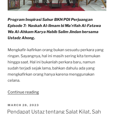
Program Inspirasi Sahur BKN PDI Perjuangan
Episode 7: Naskah Al-Ilmam bi Ma’rifah Al-Fatawa
Wa Al-Ahkam Karya Habib Salim Jindan bersama
Ustadz Ahong.
Mengkafir-kafirkan orang bukan sesuatu perkara yang
ringan. Sayangnya, hal ini masih sering kita temukan
hingga saat. Hal ini bukanlah perkara baru, namun
sudah terjadi sejak lama, bahkan dahulu ada yang
mengkafirkan orang hanya karena menggunakan
celana.
“Ternyata,
Continue reading
Memakai
Celana
POSTED
MARCH 28, 2023
ON
Pernah
Pendapat Ustaz tentang Salat Kilat, Sah