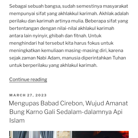
Sebagai sebuah bangsa, sudah semestinya masyarakat
mempunyai sifat yang akhlakkul karimah. Akhlak adalah
perilaku dan karimah artinya mulia. Beberapa sifat yang
bertentangan dengan nilai-nilai akhlakul karimah
antara lain nyinyir, ghibah dan fitnah. Untuk
menghindari hal tersebut kita harus fokus untuk
meningkatkan kemuliaan masing-masing diri, karena
sejak zaman Nabi Adam, manusia diperintahkan Tuhan
untuk berperilaku yang akhlakul karimah.
“Gus
Continue reading
Plered:
Nyinyir
POSTED
MARCH 27, 2023
ON
adalah
Mengupas Babad Cirebon, Wujud Amanat
Tanda
Bung Karno Gali Sedalam-dalamnya Api
Seseorang
Islam
Tak
Berhasil