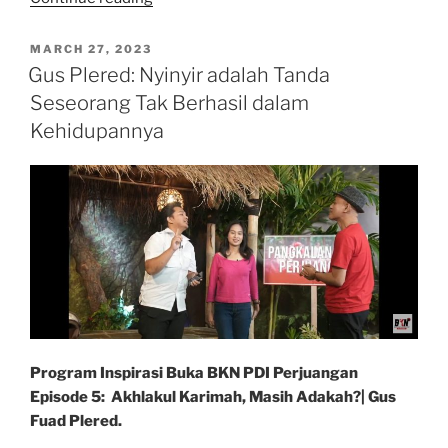
Abdurrauf
Singkil,
POSTED
MARCH 27, 2023
ON
Mahaguru
Gus Plered: Nyinyir adalah Tanda
Ulama
Seseorang Tak Berhasil dalam
Nusantara
Kehidupannya
Pertama
Penulis
Kitab
Tafsir
Al-
Quran
30
Juz
Berbahasa
Melayu”
Program Inspirasi Buka BKN PDI Perjuangan
Episode 5: Akhlakul Karimah, Masih Adakah?| Gus
Fuad Plered.