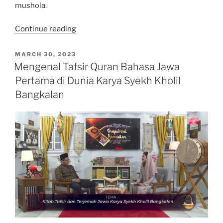
mushola.
“Gus
Continue reading
Fuad
Plered:
POSTED
MARCH 30, 2023
ON
Membaca
Mengenal Tafsir Quran Bahasa Jawa
Al-
Pertama di Dunia Karya Syekh Kholil
Quran
Bangkalan
Tanpa
Adab
Bisa
Berubah
Menjadi
Dosa”