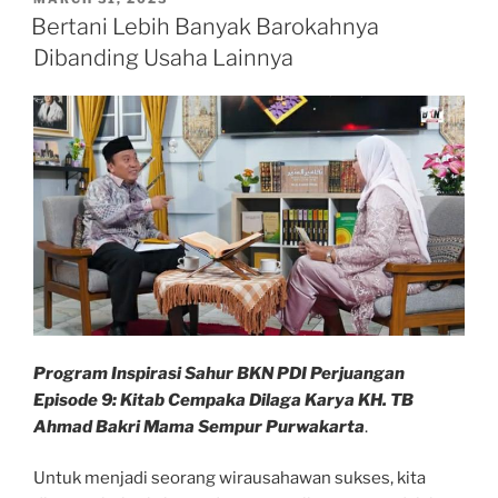
ON
SWT
Bertani Lebih Banyak Barokahnya
dengan
Dibanding Usaha Lainnya
Berbakti
kepada
Orang
Tua”
Program Inspirasi Sahur BKN PDI Perjuangan
Episode 9: Kitab Cempaka Dilaga Karya KH. TB
Ahmad Bakri Mama Sempur Purwakarta
.
Untuk menjadi seorang wirausahawan sukses, kita