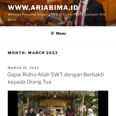
Skip
WWW.ARIABIMA.ID
to
Website Personal Anggota DPR RI Fraksi PDI Perjuangan, Aria
content
Bima
Menu
MONTH:
MARCH 2023
POSTED
MARCH 31, 2023
ON
Gapai Ridho Allah SWT dengan Berbakti
kepada Orang Tua