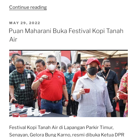
“Festival
Continue reading
Kopi
Tanah
POSTED
MAY 29, 2022
ON
Air
Puan Maharani Buka Festival Kopi Tanah
Part
Air
1”
Festival Kopi Tanah Air di Lapangan Parkir Timur,
Senayan, Gelora Bung Karno, resmi dibuka Ketua DPR