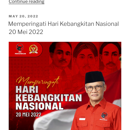
“UMKM:
Continue reading
Usaha
Maju
POSTED
MAY 20, 2022
ON
Kita
Memperingati Hari Kebangkitan Nasional
Mendunia”
20 Mei 2022