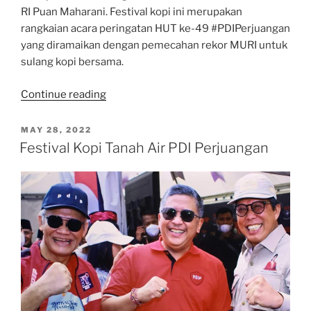
RI Puan Maharani. Festival kopi ini merupakan
rangkaian acara peringatan HUT ke-49 #PDIPerjuangan
yang diramaikan dengan pemecahan rekor MURI untuk
sulang kopi bersama.
“Puan
Continue reading
Maharani
Buka
POSTED
MAY 28, 2022
ON
Festival
Festival Kopi Tanah Air PDI Perjuangan
Kopi
Tanah
Air”