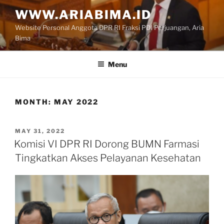
Skip
WWW.ARIABIMA.ID
to
Website Personal Anggota DPR RI Fraksi PDI Perjuangan, Aria
content
Bima
Menu
MONTH:
MAY 2022
POSTED
MAY 31, 2022
ON
Komisi VI DPR RI Dorong BUMN Farmasi
Tingkatkan Akses Pelayanan Kesehatan