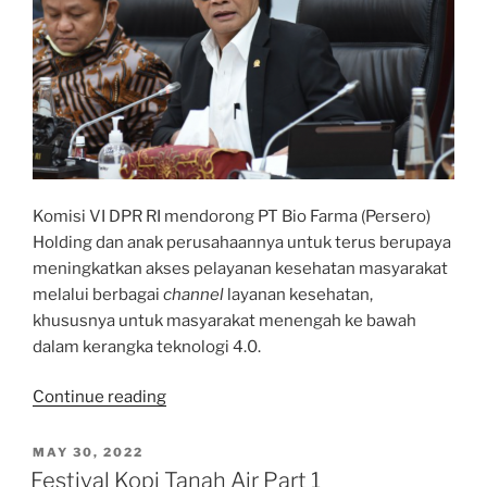
Komisi VI DPR RI mendorong PT Bio Farma (Persero)
Holding dan anak perusahaannya untuk terus berupaya
meningkatkan akses pelayanan kesehatan masyarakat
melalui berbagai
channel
layanan kesehatan,
khususnya untuk masyarakat menengah ke bawah
dalam kerangka teknologi 4.0.
“Komisi
Continue reading
VI
DPR
POSTED
MAY 30, 2022
ON
RI
Festival Kopi Tanah Air Part 1