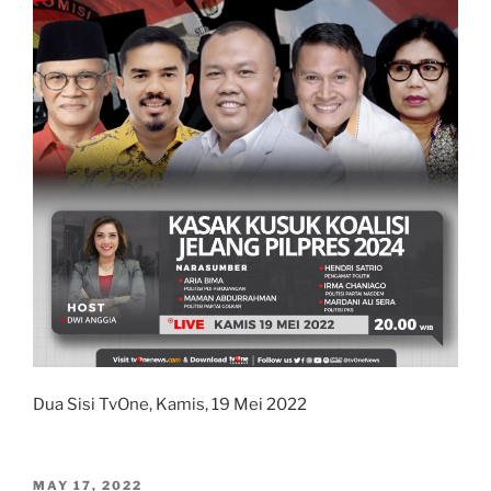
Persoalan
Bangsa,
Bukan
Sekadar
Bicara
Orang”
Dua Sisi TvOne, Kamis, 19 Mei 2022
POSTED
MAY 17, 2022