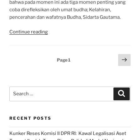
bahwa pada momen ini ada tiga momen penting yang
coba direfleksikan oleh umat budha; Kelahiran,
pencerahan dan wafatnya Budha, Sidarta Gautama.
“Waisak
Continue reading
2022
BKN
PDI
Posts
Next
Page
1
Perjuangan:
page
pagination
Jalan
Hidup
Gotong
Search
Royong”
Search
for:
RECENT POSTS
Kunker Reses Komisi II DPR RI: Kawal Legalisasi Aset