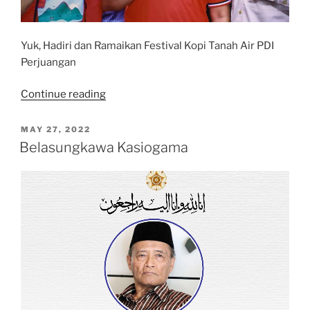
Yuk, Hadiri dan Ramaikan Festival Kopi Tanah Air PDI
Perjuangan
“Festival
Continue reading
Kopi
Tanah
POSTED
MAY 27, 2022
ON
Air
Belasungkawa Kasiogama
PDI
Perjuangan”