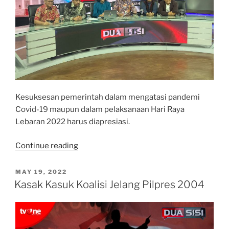
Kesuksesan pemerintah dalam mengatasi pandemi
Covid-19 maupun dalam pelaksanaan Hari Raya
Lebaran 2022 harus diapresiasi.
“Demokrasi
Continue reading
yang
Baik:
POSTED
MAY 19, 2022
ON
Bicara
Kasak Kasuk Koalisi Jelang Pilpres 2004
Visi
Misi
Selesaikan