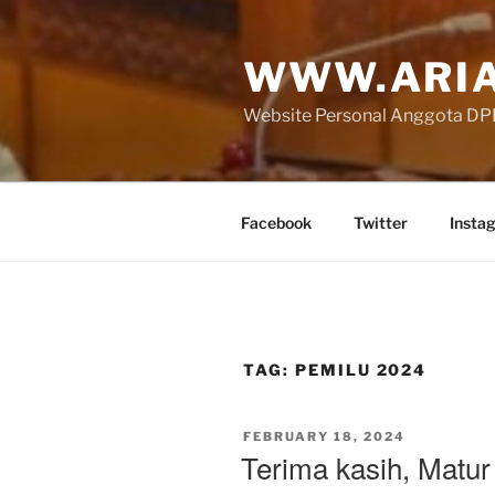
Skip
to
WWW.ARIA
content
Website Personal Anggota DPR 
Facebook
Twitter
Insta
TAG:
PEMILU 2024
POSTED
FEBRUARY 18, 2024
ON
Terima kasih, Matu