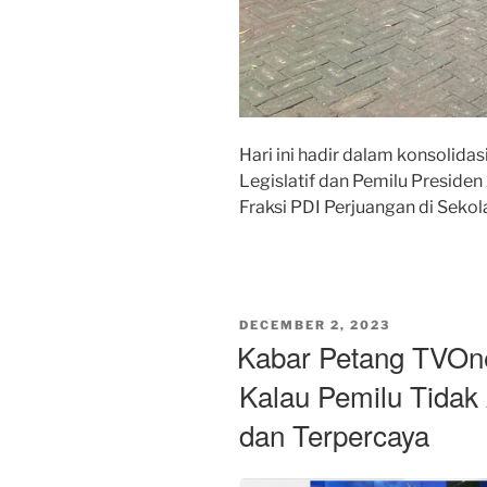
Hari ini hadir dalam konsolida
Legislatif dan Pemilu Preside
Fraksi PDI Perjuangan di Seko
POSTED
DECEMBER 2, 2023
ON
Kabar Petang TVOne
Kalau Pemilu Tidak
dan Terpercaya