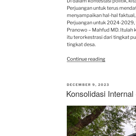
Di dalam kontestasi politik, ki
Perjuangan untuk terus mendata
menyampaikan hal-hal faktual
Perjuangan untuk 2024-2029
Pranowo – Mahfud MD. Itulah ke
itu terorkestrasi dari tingkat 
tingkat desa.
“Yang
Continue reading
Bisa
Mengubah
Hasil
POSTED
DECEMBER 9, 2023
Survei
ON
Konsolidasi Internal
adalah
Kerja
Kader
Partai
Turun
Bertemu