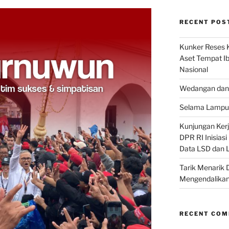
RECENT POS
Kunker Reses K
Aset Tempat Ib
Nasional
Wedangan dan 
Selama Lampu 
Kunjungan Kerja
DPR RI Inisias
Data LSD dan 
Tarik Menarik 
Mengendalikan
RECENT CO