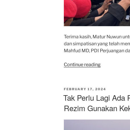
Terima kasih, Matur Nuwun untu
dan simpatisan yang telah me
Mahfud MD, PDI Perjuangan da
“Terima
Continue reading
kasih,
Matur
Nuwun”
POSTED
FEBRUARY 17, 2024
ON
Tak Perlu Lagi Ada 
Rezim Gunakan Ke