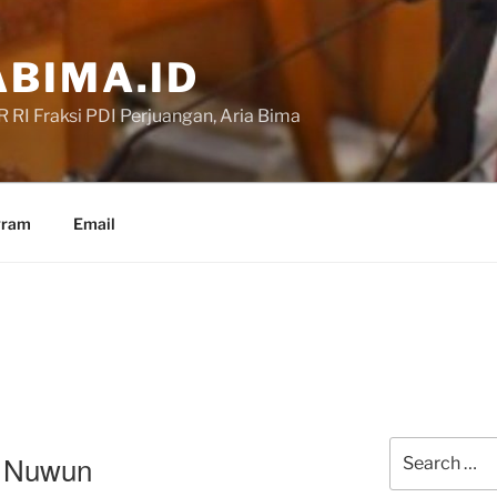
BIMA.ID
RI Fraksi PDI Perjuangan, Aria Bima
gram
Email
Search
r Nuwun
for: