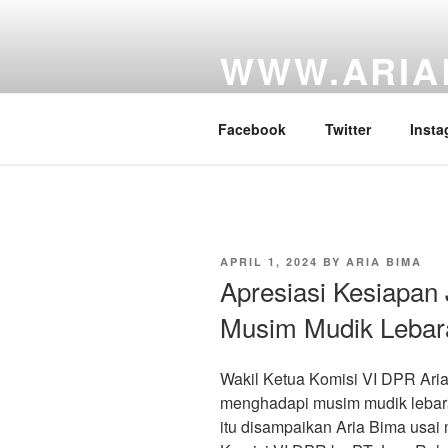
Skip
to
WWW.ARIA
content
Website Personal Anggota DPR 
Facebook
Twitter
Insta
POSTED
APRIL 1, 2024
BY
ARIA BIMA
ON
Apresiasi Kesiapan
Musim Mudik Lebar
Wakil Ketua Komisi VI DPR Ari
menghadapi musim mudik lebara
itu disampaikan Aria Bima usai