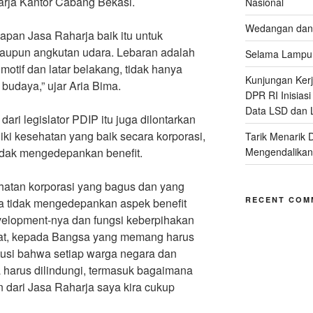
rja Kantor Cabang Bekasi.
Nasional
Wedangan dan 
apan Jasa Raharja baik itu untuk
maupun angkutan udara. Lebaran adalah
Selama Lampu 
otif dan latar belakang, tidak hanya
Kunjungan Kerja
budaya,” ujar Aria Bima.
DPR RI Inisias
Data LSD dan 
dari legislator PDIP itu juga dilontarkan
ki kesehatan yang baik secara korporasi,
Tarik Menarik 
idak mengedepankan benefit.
Mengendalikan
atan korporasi yang bagus dan yang
RECENT COM
ia tidak mengedepankan aspek benefit
evelopment-nya dan fungsi keberpihakan
kat, kepada Bangsa yang memang harus
itusi bahwa setiap warga negara dan
 harus dilindungi, termasuk bagaimana
 dari Jasa Raharja saya kira cukup