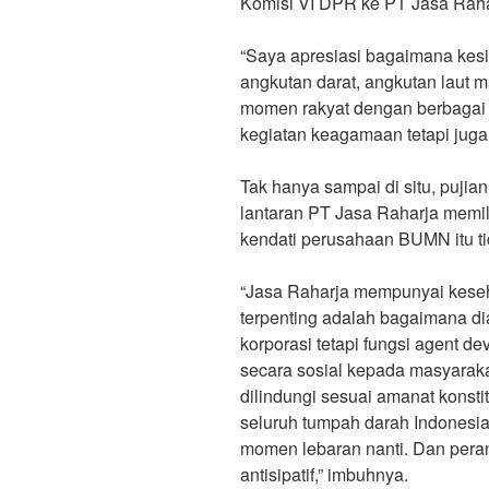
Komisi VI DPR ke PT Jasa Raha
“Saya apresiasi bagaimana kesi
angkutan darat, angkutan laut 
momen rakyat dengan berbagai m
kegiatan keagamaan tetapi juga 
Tak hanya sampai di situ, pujian 
lantaran PT Jasa Raharja memili
kendati perusahaan BUMN itu t
“Jasa Raharja mempunyai keseh
terpenting adalah bagaimana d
korporasi tetapi fungsi agent d
secara sosial kepada masyara
dilindungi sesuai amanat konst
seluruh tumpah darah Indonesia
momen lebaran nanti. Dan peran
antisipatif,” imbuhnya.