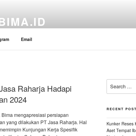
BIMA.ID
RI Fraksi PDI Perjuangan, Aria Bima
gram
Email
Search
 Jasa Raharja Hadapi
for:
an 2024
RECENT POS
a Bima mengapresiasi persiapan
n yang dilakukan PT Jasa Raharja. Hal
Kunker Reses K
 memimpin Kunjungan Kerja Spesifik
Aset Tempat Ib