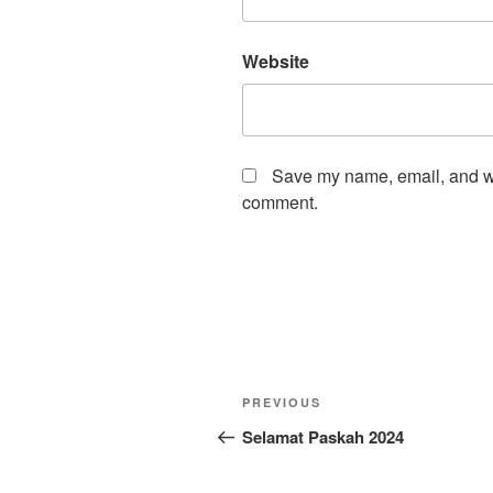
Website
Save my name, email, and web
comment.
Post
Previous
PREVIOUS
navigation
Post
Selamat Paskah 2024