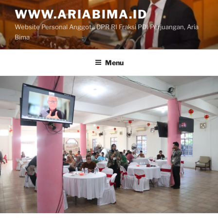
Skip
WWW.ARIABIMA.ID
to
Website Personal Anggota DPR RI Fraksi PDI Perjuangan, Aria
content
Bima
Menu