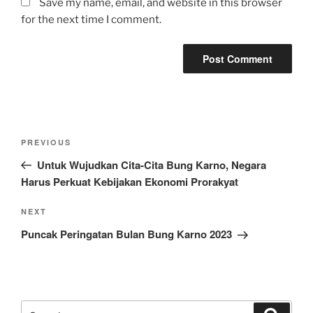
Save my name, email, and website in this browser
for the next time I comment.
Post
Previous
PREVIOUS
navigation
Post
Untuk Wujudkan Cita-Cita Bung Karno, Negara
Harus Perkuat Kebijakan Ekonomi Prorakyat
Next
NEXT
Post
Puncak Peringatan Bulan Bung Karno 2023
Search
Search