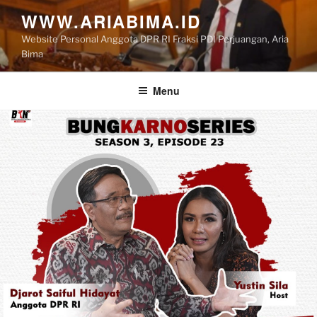
Skip
WWW.ARIABIMA.ID
to
Website Personal Anggota DPR RI Fraksi PDI Perjuangan, Aria
content
Bima
Menu