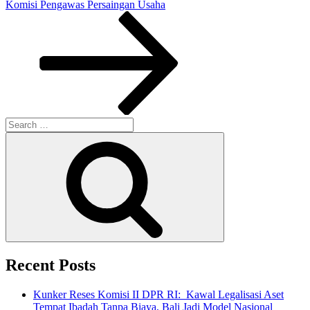
Post
Komisi Pengawas Persaingan Usaha
Search
for:
Search
Recent Posts
Kunker Reses Komisi II DPR RI: Kawal Legalisasi Aset
Tempat Ibadah Tanpa Biaya, Bali Jadi Model Nasional