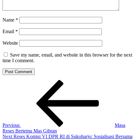
Name
*
Email
*
Website
Save my name, email, and website in this browser for the next
time I comment.
Post
Previous
Post
navigation
Previous
Masa
Reses Bertemu Mas Gibran
Next
Next
Reses Komisi VI DPR RI di Sukoharjo: Sosialisasi Bersama