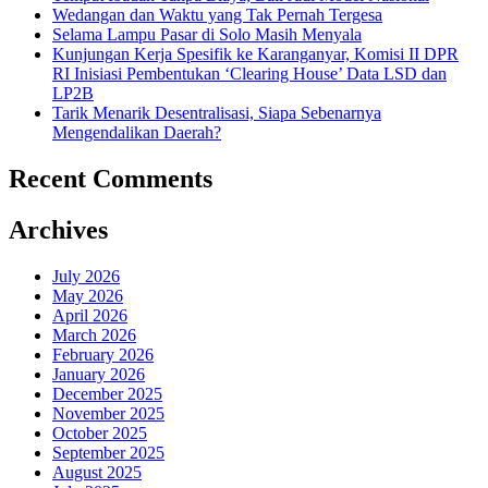
Wedangan dan Waktu yang Tak Pernah Tergesa
Selama Lampu Pasar di Solo Masih Menyala
Kunjungan Kerja Spesifik ke Karanganyar, Komisi II DPR
RI Inisiasi Pembentukan ‘Clearing House’ Data LSD dan
LP2B
Tarik Menarik Desentralisasi, Siapa Sebenarnya
Mengendalikan Daerah?
Recent Comments
Archives
July 2026
May 2026
April 2026
March 2026
February 2026
January 2026
December 2025
November 2025
October 2025
September 2025
August 2025