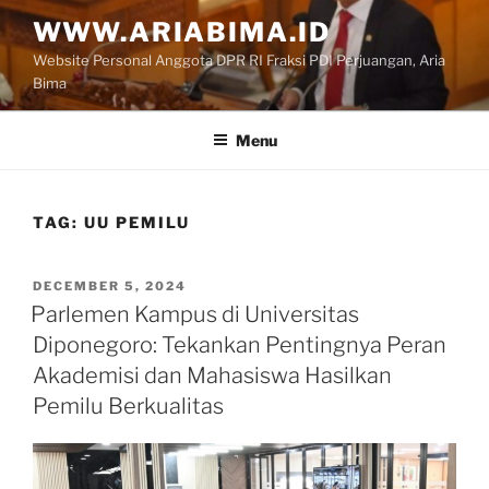
Skip
WWW.ARIABIMA.ID
to
Website Personal Anggota DPR RI Fraksi PDI Perjuangan, Aria
content
Bima
Menu
TAG:
UU PEMILU
POSTED
DECEMBER 5, 2024
ON
Parlemen Kampus di Universitas
Diponegoro: Tekankan Pentingnya Peran
Akademisi dan Mahasiswa Hasilkan
Pemilu Berkualitas