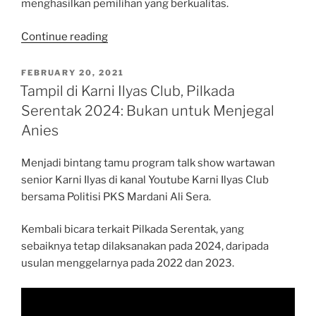
menghasilkan pemilihan yang berkualitas.
“Parlemen
Continue reading
Kampus
di
POSTED
FEBRUARY 20, 2021
ON
Universitas
Tampil di Karni Ilyas Club, Pilkada
Diponegoro:
Serentak 2024: Bukan untuk Menjegal
Tekankan
Anies
Pentingnya
Peran
Menjadi bintang tamu program talk show wartawan
Akademisi
senior Karni Ilyas di kanal Youtube Karni Ilyas Club
dan
bersama Politisi PKS Mardani Ali Sera.
Mahasiswa
Hasilkan
Kembali bicara terkait Pilkada Serentak, yang
Pemilu
sebaiknya tetap dilaksanakan pada 2024, daripada
Berkualitas”
usulan menggelarnya pada 2022 dan 2023.