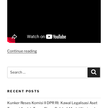
“Tampil
Continue reading
di
Karni
Ilyas
Search
Search
Club,
for:
Pilkada
Serentak
RECENT POSTS
2024:
Bukan
Kunker Reses Komisi II DPR RI: Kawal Legalisasi Aset
untuk