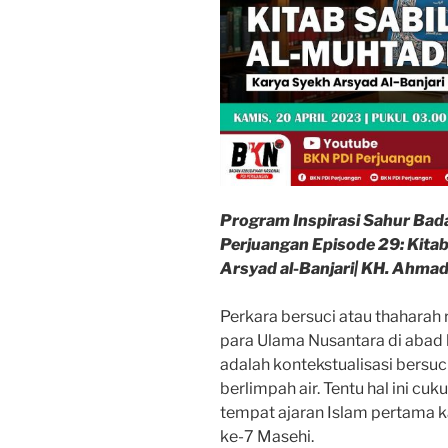
di
Masjid”
Program Inspirasi Sahur Bad
Perjuangan Episode 29: Kitab
Arsyad al-Banjari| KH. Ahmad
Perkara bersuci atau thaharah 
para Ulama Nusantara di abad 
adalah kontekstualisasi bersu
berlimpah air. Tentu hal ini c
tempat ajaran Islam pertama ka
ke-7 Masehi.