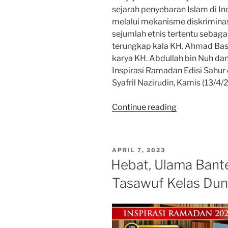
sejarah penyebaran Islam di In
melalui mekanisme diskriminas
sejumlah etnis tertentu sebaga
terungkap kala KH. Ahmad Baso
karya KH. Abdullah bin Nuh da
Inspirasi Ramadan Edisi Sahur
Syafril Nazirudin, Kamis (13/4/
“Pakar
Continue reading
Sejarah
Islam:
Belanda
POSTED
APRIL 7, 2023
Banyak
ON
Hebat, Ulama Bant
Mengubur
Tasawuf Kelas Dun
Sejarah
Islam
Indonesia”