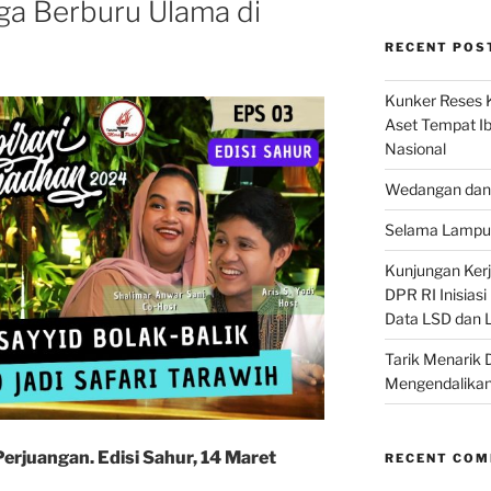
gga Berburu Ulama di
RECENT POS
Kunker Reses K
Aset Tempat Ib
Nasional
Wedangan dan 
Selama Lampu 
Kunjungan Kerja
DPR RI Inisias
Data LSD dan 
Tarik Menarik 
Mengendalikan
rjuangan. Edisi Sahur, 14 Maret
RECENT CO