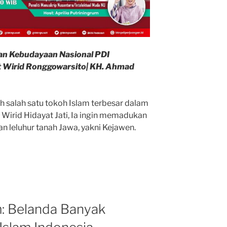
an Kebudayaan Nasional PDI
t Wirid Ronggowarsito| KH. Ahmad
h salah satu tokoh Islam terbesar dalam
Wirid Hidayat Jati, Ia ingin memadukan
n leluhur tanah Jawa, yakni Kejawen.
o:
m: Belanda Banyak