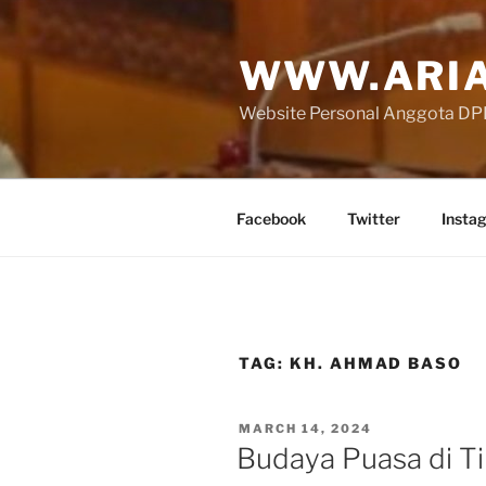
Skip
to
WWW.ARIA
content
Website Personal Anggota DPR 
Facebook
Twitter
Insta
TAG:
KH. AHMAD BASO
POSTED
MARCH 14, 2024
ON
Budaya Puasa di Ti