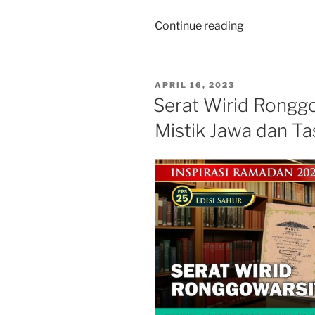
“Kekhasan
Continue reading
Bersuci
ala
Indonesia”
POSTED
APRIL 16, 2023
ON
Serat Wirid Rongg
Mistik Jawa dan T