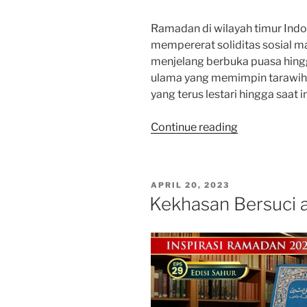
Ramadan di wilayah timur In
mempererat soliditas sosial m
menjelang berbuka puasa hi
ulama yang memimpin tarawih d
yang terus lestari hingga saat in
“Budaya
Continue reading
Puasa
di
Timur
POSTED
APRIL 20, 2023
Indonesia:
ON
Kekhasan Bersuci a
Dari
Berburu
Takjil
hingga
Berburu
Ulama