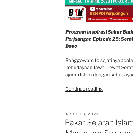
Program Inspirasi Sahur Bad
Perjuangan Episode 25: Sera
Baso
Ronggowarsito sejatinya adala
kebudayaan Jawa. Lewat Serat 
ajaran Islam dengan kebudayaa
“Serat
Continue reading
Wirid
Ronggowarsit
Perkawinan
POSTED
APRIL 13, 2023
Mistik
ON
Pakar Sejarah Isla
Jawa
dan