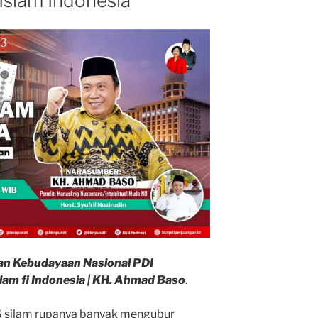
Islam Indonesia
an Kebudayaan Nasional PDI
slam fi Indonesia | KH. Ahmad Baso
.
16 silam rupanya banyak mengubur