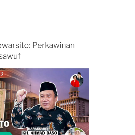
owarsito: Perkawinan
asawuf