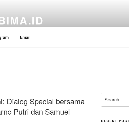
BIMA.ID
RI Fraksi PDI Perjuangan, Aria Bima
gram
Email
Search
i: Dialog Special bersama
for:
rno Putri dan Samuel
RECENT POS