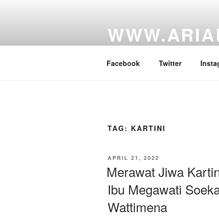
Skip
to
WWW.ARIA
content
Website Personal Anggota DPR 
Facebook
Twitter
Insta
TAG:
KARTINI
POSTED
APRIL 21, 2022
ON
Merawat Jiwa Kartin
Ibu Megawati Soeka
Wattimena