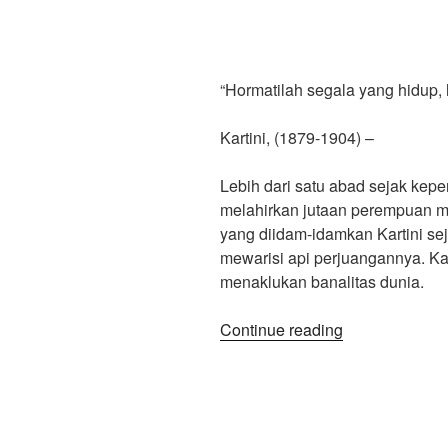
“Hormatilah segala yang hidup,
Kartini, (1879-1904) –
Lebih dari satu abad sejak kepe
melahirkan jutaan perempuan me
yang diidam-idamkan Kartini se
mewarisi api perjuangannya. Ka
menaklukan banalitas dunia.
“Merawat
Continue reading
Jiwa
Kartini:
Dialog
Special