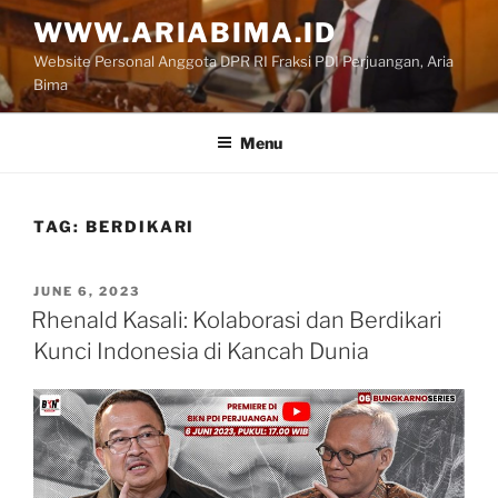
Skip
WWW.ARIABIMA.ID
to
Website Personal Anggota DPR RI Fraksi PDI Perjuangan, Aria
content
Bima
Menu
TAG:
BERDIKARI
POSTED
JUNE 6, 2023
ON
Rhenald Kasali: Kolaborasi dan Berdikari
Kunci Indonesia di Kancah Dunia