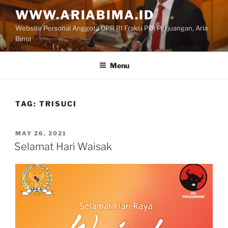
Skip
WWW.ARIABIMA.ID
to
Website Personal Anggota DPR RI Fraksi PDI Perjuangan, Aria
content
Bima
Menu
TAG:
TRISUCI
POSTED
MAY 26, 2021
ON
Selamat Hari Waisak