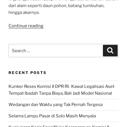
dari alam seperti daun pohon, batang tumbuhan,
hingga akarnya.
“Festival
Continue reading
Pahlawan
Desa
BKN
Search
Search
PDI
for:
Perjuangan,
Batik
RECENT POSTS
Ecoprint,
Buditami
Kunker Reses Komisi II DPR RI: Kawal Legalisasi Aset
Wibawani,
Tempat Ibadah Tanpa Biaya, Bali Jadi Model Nasional
Temanggung,
Jawa
Wedangan dan Waktu yang Tak Pernah Tergesa
Tengah”
Selama Lampu Pasar di Solo Masih Menyala