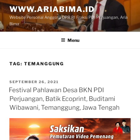
Skip
WWW.ARIABIMA.ID
to
Website Personal Anggota DPR RI Fraksi PDI Perjuangan, Aria
content
Bima
Menu
TAG:
TEMANGGUNG
POSTED
SEPTEMBER 26, 2021
ON
Festival Pahlawan Desa BKN PDI
Perjuangan, Batik Ecoprint, Buditami
Wibawani, Temanggung, Jawa Tengah