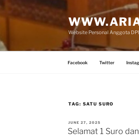
Skip
to
WWW.ARIA
content
Website Personal Anggota DPR 
Facebook
Twitter
Insta
TAG:
SATU SURO
POSTED
JUNE 27, 2025
ON
Selamat 1 Suro dan