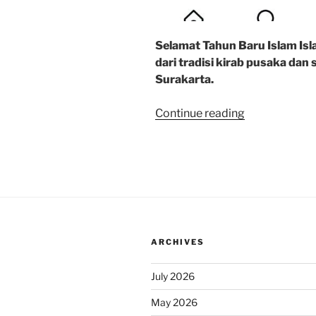
Selamat Tahun Baru Islam Isl
dari tradisi kirab pusaka d
Surakarta.
“Selamat
Continue reading
1
Suro
dan
Tahun
Baru
Islam
1447
ARCHIVES
H”
July 2026
May 2026