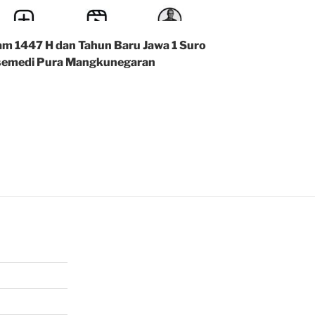
am 1447 H dan Tahun Baru Jawa 1 Suro
an semedi Pura Mangkunegaran