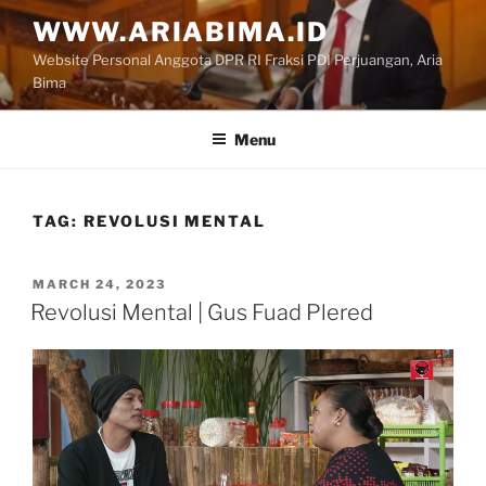
Skip
WWW.ARIABIMA.ID
to
Website Personal Anggota DPR RI Fraksi PDI Perjuangan, Aria
content
Bima
Menu
TAG:
REVOLUSI MENTAL
POSTED
MARCH 24, 2023
ON
Revolusi Mental | Gus Fuad Plered