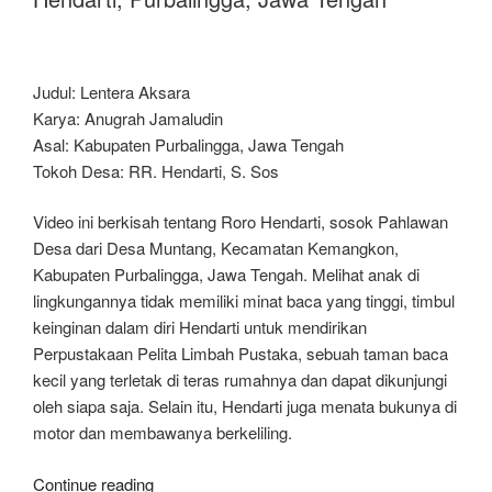
Tinju
Wisayudha,
Suratman
Basur,
Judul: Lentera Aksara
Purbalingga,
Karya: Anugrah Jamaludin
Jawa
Asal: Kabupaten Purbalingga, Jawa Tengah
Tengah”
Tokoh Desa: RR. Hendarti, S. Sos
Video ini berkisah tentang Roro Hendarti, sosok Pahlawan
Desa dari Desa Muntang, Kecamatan Kemangkon,
Kabupaten Purbalingga, Jawa Tengah. Melihat anak di
lingkungannya tidak memiliki minat baca yang tinggi, timbul
keinginan dalam diri Hendarti untuk mendirikan
Perpustakaan Pelita Limbah Pustaka, sebuah taman baca
kecil yang terletak di teras rumahnya dan dapat dikunjungi
oleh siapa saja. Selain itu, Hendarti juga menata bukunya di
motor dan membawanya berkeliling.
“Festival
Continue reading