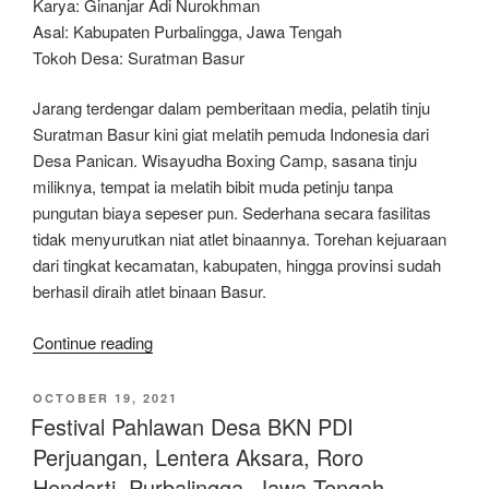
Karya: Ginanjar Adi Nurokhman
Asal: Kabupaten Purbalingga, Jawa Tengah
Tokoh Desa: Suratman Basur
Jarang terdengar dalam pemberitaan media, pelatih tinju
Suratman Basur kini giat melatih pemuda Indonesia dari
Desa Panican. Wisayudha Boxing Camp, sasana tinju
miliknya, tempat ia melatih bibit muda petinju tanpa
pungutan biaya sepeser pun. Sederhana secara fasilitas
tidak menyurutkan niat atlet binaannya. Torehan kejuaraan
dari tingkat kecamatan, kabupaten, hingga provinsi sudah
berhasil diraih atlet binaan Basur.
“Festival
Continue reading
Pahlawan
Desa
POSTED
OCTOBER 19, 2021
ON
BKN
Festival Pahlawan Desa BKN PDI
PDI
Perjuangan, Lentera Aksara, Roro
Perjuangan,
Hendarti, Purbalingga, Jawa Tengah