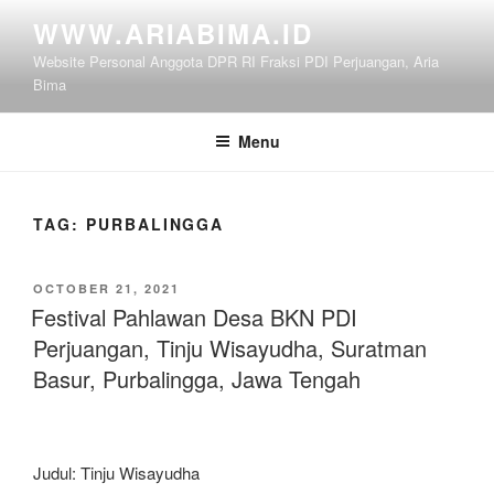
Skip
WWW.ARIABIMA.ID
to
Website Personal Anggota DPR RI Fraksi PDI Perjuangan, Aria
content
Bima
Menu
TAG:
PURBALINGGA
POSTED
OCTOBER 21, 2021
ON
Festival Pahlawan Desa BKN PDI
Perjuangan, Tinju Wisayudha, Suratman
Basur, Purbalingga, Jawa Tengah
Judul: Tinju Wisayudha