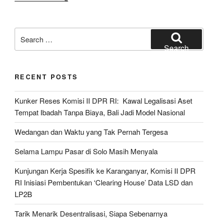
Pahlawan
Desa
BKN
Search
PDI
for:
Search
Perjuangan,
Lentera
RECENT POSTS
Aksara,
Roro
Kunker Reses Komisi II DPR RI: Kawal Legalisasi Aset
Hendarti,
Tempat Ibadah Tanpa Biaya, Bali Jadi Model Nasional
Purbalingga,
Jawa
Wedangan dan Waktu yang Tak Pernah Tergesa
Tengah”
Selama Lampu Pasar di Solo Masih Menyala
Kunjungan Kerja Spesifik ke Karanganyar, Komisi II DPR
RI Inisiasi Pembentukan ‘Clearing House’ Data LSD dan
LP2B
Tarik Menarik Desentralisasi, Siapa Sebenarnya