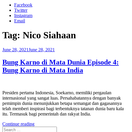
Facebook
Twitter
Instagram
Email
Tag:
Nico Siahaan
Posted
June 28, 2021
June 28, 2021
on
Bung Karno di Mata Dunia Episode 4:
Bung Karno di Mata India
Presiden pertama Indonesia, Soekarno, memiliki pergaulan
internasional yang sangat luas. Persahabatannya dengan banyak
pemimpin dunia menunjukkan betapa semangat dan gagasannya
telah memberi inspirasi bagi terbentuknya tatanan dunia baru kala
itu. Termasuk bagi pemerintah dan rakyat India.
“Bung
Continue reading
Search
Karno