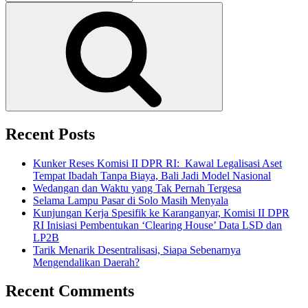
for:
di
Search
Mata
Dunia
Episode
4:
Bung
Karno
di
Mata
India”
Recent Posts
Kunker Reses Komisi II DPR RI: Kawal Legalisasi Aset
Tempat Ibadah Tanpa Biaya, Bali Jadi Model Nasional
Wedangan dan Waktu yang Tak Pernah Tergesa
Selama Lampu Pasar di Solo Masih Menyala
Kunjungan Kerja Spesifik ke Karanganyar, Komisi II DPR
RI Inisiasi Pembentukan ‘Clearing House’ Data LSD dan
LP2B
Tarik Menarik Desentralisasi, Siapa Sebenarnya
Mengendalikan Daerah?
Recent Comments