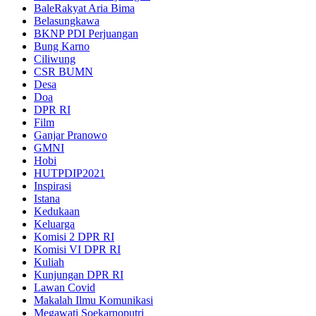
BaleRakyat Aria Bima
Belasungkawa
BKNP PDI Perjuangan
Bung Karno
Ciliwung
CSR BUMN
Desa
Doa
DPR RI
Film
Ganjar Pranowo
GMNI
Hobi
HUTPDIP2021
Inspirasi
Istana
Kedukaan
Keluarga
Komisi 2 DPR RI
Komisi VI DPR RI
Kuliah
Kunjungan DPR RI
Lawan Covid
Makalah Ilmu Komunikasi
Megawati Soekarnoputri