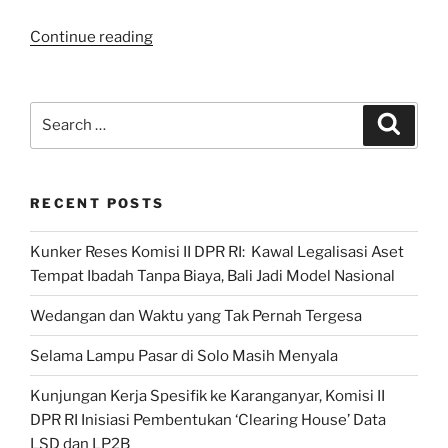
“Mengenal
Continue reading
Tafsir
Quran
Bahasa
Search
Search
Jawa
for:
Pertama
di
RECENT POSTS
Dunia
Karya
Kunker Reses Komisi II DPR RI: Kawal Legalisasi Aset
Syekh
Tempat Ibadah Tanpa Biaya, Bali Jadi Model Nasional
Kholil
Bangkalan”
Wedangan dan Waktu yang Tak Pernah Tergesa
Selama Lampu Pasar di Solo Masih Menyala
Kunjungan Kerja Spesifik ke Karanganyar, Komisi II
DPR RI Inisiasi Pembentukan ‘Clearing House’ Data
LSD dan LP2B