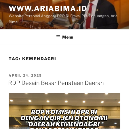
Skip
WWW.ARIABIMA.ID
to
Website Personal Anggota DPR RI Fraksi PDI Perjuangan, Aria
content
Bima
Menu
TAG:
KEMENDAGRI
POSTED
APRIL 24, 2025
ON
RDP Desain Besar Penataan Daerah