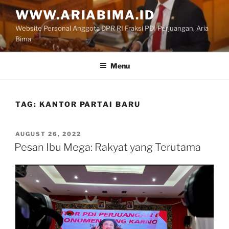
Skip
WWW.ARIABIMA.ID
to
Website Personal Anggota DPR RI Fraksi PDI Perjuangan, Aria
content
Bima
Menu
TAG:
KANTOR PARTAI BARU
POSTED
AUGUST 26, 2022
ON
Pesan Ibu Mega: Rakyat yang Terutama