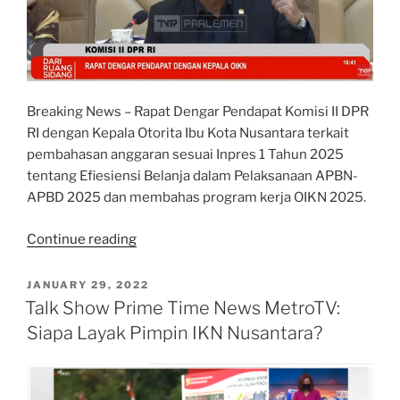
Breaking News – Rapat Dengar Pendapat Komisi II DPR
RI dengan Kepala Otorita Ibu Kota Nusantara terkait
pembahasan anggaran sesuai Inpres 1 Tahun 2025
tentang Efiesiensi Belanja dalam Pelaksanaan APBN-
APBD 2025 dan membahas program kerja OIKN 2025.
“RDP
Continue reading
dengan
Otorita
POSTED
JANUARY 29, 2022
ON
Ibu
Talk Show Prime Time News MetroTV:
Kota
Siapa Layak Pimpin IKN Nusantara?
Nusantara”