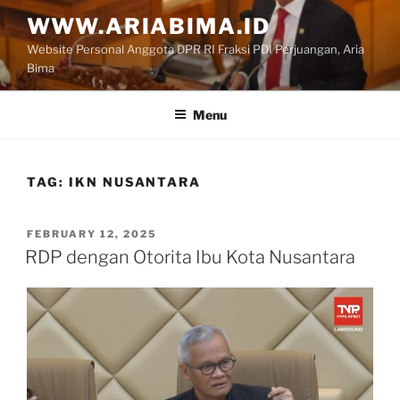
Skip
WWW.ARIABIMA.ID
to
Website Personal Anggota DPR RI Fraksi PDI Perjuangan, Aria
content
Bima
Menu
TAG:
IKN NUSANTARA
POSTED
FEBRUARY 12, 2025
ON
RDP dengan Otorita Ibu Kota Nusantara