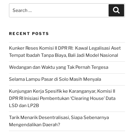
Time
Search
Search
News
for:
MetroTV:
Siapa
RECENT POSTS
Layak
Pimpin
Kunker Reses Komisi II DPR RI: Kawal Legalisasi Aset
IKN
Tempat Ibadah Tanpa Biaya, Bali Jadi Model Nasional
Nusantara?”
Wedangan dan Waktu yang Tak Pernah Tergesa
Selama Lampu Pasar di Solo Masih Menyala
Kunjungan Kerja Spesifik ke Karanganyar, Komisi II
DPR RI Inisiasi Pembentukan ‘Clearing House’ Data
LSD dan LP2B
Tarik Menarik Desentralisasi, Siapa Sebenarnya
Mengendalikan Daerah?