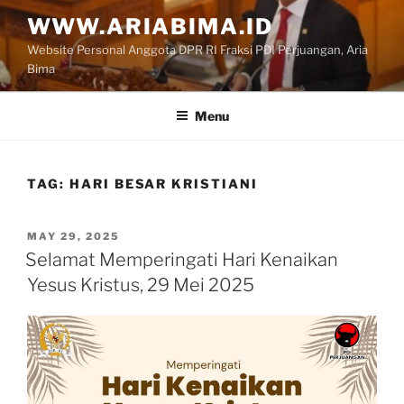
Skip
WWW.ARIABIMA.ID
to
Website Personal Anggota DPR RI Fraksi PDI Perjuangan, Aria
content
Bima
Menu
TAG:
HARI BESAR KRISTIANI
POSTED
MAY 29, 2025
ON
Selamat Memperingati Hari Kenaikan
Yesus Kristus, 29 Mei 2025