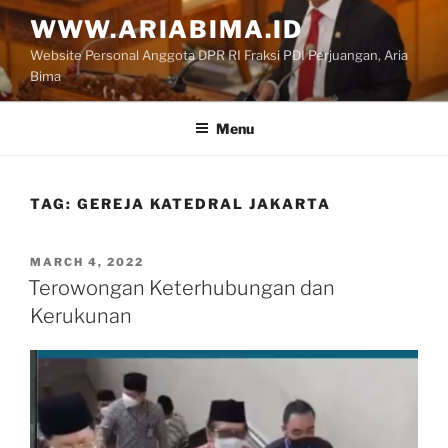
Skip
WWW.ARIABIMA.ID
to
Website Personal Anggota DPR RI Fraksi PDI Perjuangan, Aria
content
Bima
Menu
TAG:
GEREJA KATEDRAL JAKARTA
POSTED
MARCH 4, 2022
ON
Terowongan Keterhubungan dan
Kerukunan