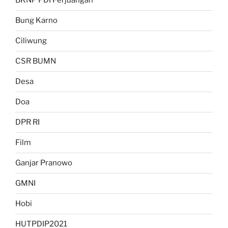
BKNP PDI Perjuangan
Bung Karno
Ciliwung
CSR BUMN
Desa
Doa
DPR RI
Film
Ganjar Pranowo
GMNI
Hobi
HUTPDIP2021