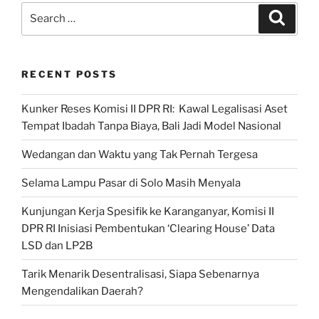
RI
Search
Search
Dorong
for:
Kementerian
BUMN
RECENT POSTS
Lanjutkan
Berbagai
Kunker Reses Komisi II DPR RI: Kawal Legalisasi Aset
Agenda
Tempat Ibadah Tanpa Biaya, Bali Jadi Model Nasional
Strategis
di
Wedangan dan Waktu yang Tak Pernah Tergesa
Tahun
2024”
Selama Lampu Pasar di Solo Masih Menyala
Kunjungan Kerja Spesifik ke Karanganyar, Komisi II
DPR RI Inisiasi Pembentukan ‘Clearing House’ Data
LSD dan LP2B
Tarik Menarik Desentralisasi, Siapa Sebenarnya
Mengendalikan Daerah?