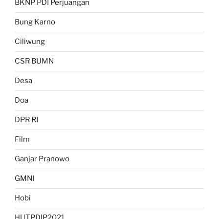
BKNP PDI Perjuangan
Bung Karno
Ciliwung
CSR BUMN
Desa
Doa
DPR RI
Film
Ganjar Pranowo
GMNI
Hobi
HUTPDIP2021