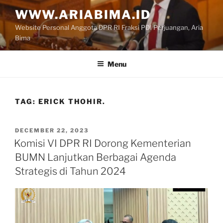
Skip
WWW.ARIABIMA.ID
to
Website Personal Anggota DPR RI Fraksi PDI Perjuangan, Aria
content
Bima
Menu
TAG:
ERICK THOHIR.
POSTED
DECEMBER 22, 2023
ON
Komisi VI DPR RI Dorong Kementerian
BUMN Lanjutkan Berbagai Agenda
Strategis di Tahun 2024