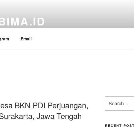
BIMA.ID
RI Fraksi PDI Perjuangan, Aria Bima
gram
Email
Search
Desa BKN PDI Perjuangan,
for:
 Surakarta, Jawa Tengah
RECENT POS