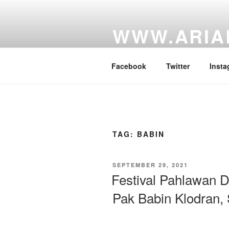
Skip
to
WWW.ARIA
content
Website Personal Anggota DPR 
Facebook
Twitter
Insta
TAG:
BABIN
POSTED
SEPTEMBER 29, 2021
ON
Festival Pahlawan 
Pak Babin Klodran,