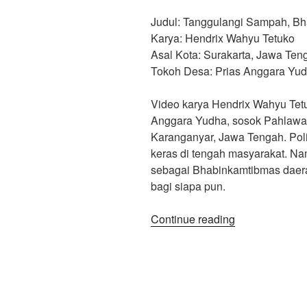
Judul: Tanggulangi Sampah, Bh
Karya: Hendrix Wahyu Tetuko
Asal Kota: Surakarta, Jawa Ten
Tokoh Desa: Prias Anggara Yu
Video karya Hendrix Wahyu Tetu
Anggara Yudha, sosok Pahlawa
Karanganyar, Jawa Tengah. Polis
keras di tengah masyarakat. Nam
sebagai Bhabinkamtibmas daerah
bagi siapa pun.
“Festival
Continue reading
Pahlawan
Desa
BKN
PDI
Perjuangan,