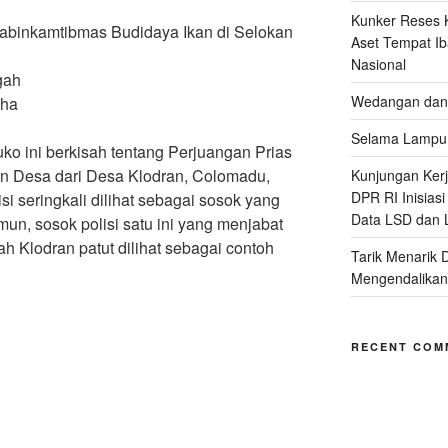
Kunker Reses K
abinkamtibmas Budidaya Ikan di Selokan
Aset Tempat Ib
Nasional
gah
Wedangan dan 
dha
Selama Lampu 
ko ini berkisah tentang Perjuangan Prias
n Desa dari Desa Klodran, Colomadu,
Kunjungan Kerja
DPR RI Inisias
i seringkali dilihat sebagai sosok yang
Data LSD dan 
un, sosok polisi satu ini yang menjabat
 Klodran patut dilihat sebagai contoh
Tarik Menarik 
Mengendalikan
RECENT COM