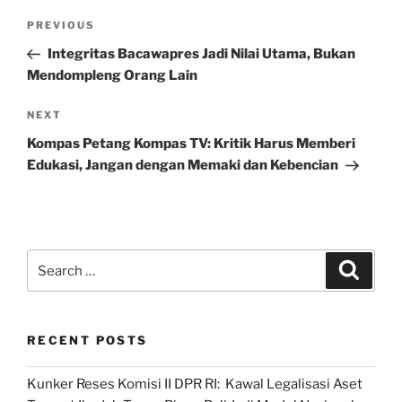
Post
Previous
PREVIOUS
navigation
Post
Integritas Bacawapres Jadi Nilai Utama, Bukan
Mendompleng Orang Lain
Next
NEXT
Post
Kompas Petang Kompas TV: Kritik Harus Memberi
Edukasi, Jangan dengan Memaki dan Kebencian
Search
Search
for:
RECENT POSTS
Kunker Reses Komisi II DPR RI: Kawal Legalisasi Aset