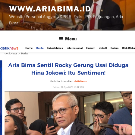
Skip
WWW.ARIABIMA.ID
to
Website Personal Anggota DPR RI Fraksi PDI Perjuangan, Aria
content
Bima
Menu