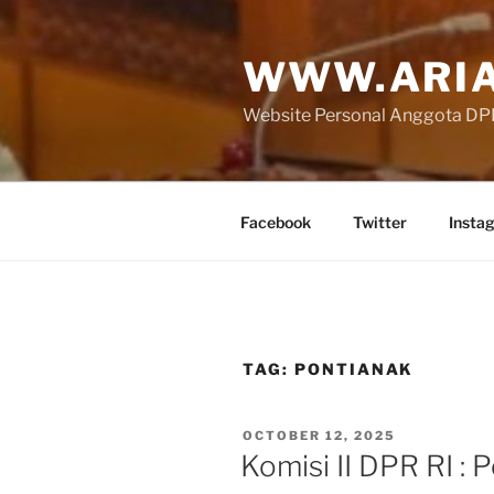
Skip
to
WWW.ARIA
content
Website Personal Anggota DPR 
Facebook
Twitter
Insta
TAG:
PONTIANAK
POSTED
OCTOBER 12, 2025
ON
Komisi II DPR RI :