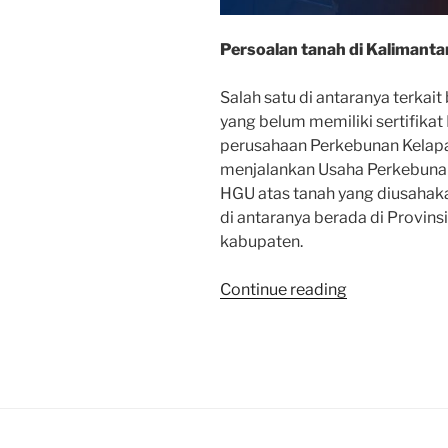
Persoalan tanah di Kalimanta
Salah satu di antaranya terkai
yang belum memiliki sertifika
perusahaan Perkebunan Kelapa S
menjalankan Usaha Perkebunan
HGU atas tanah yang diusahaka
di antaranya berada di Provins
kabupaten.
“Komisi
Continue reading
II
DPR
RI
Minta
Persoalan
Tanah