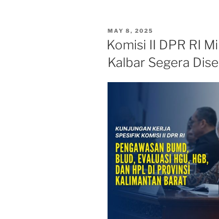
II
DPR
RI
POSTED
MAY 8, 2025
:
ON
Komisi II DPR RI M
Pembagian
Kalbar Segera Dise
Lahan
Plasma
Harus
Adil
Dan
Tepat
Sasaran”