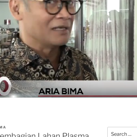
IMA
Search
 Pembagian Lahan Plasma
for: