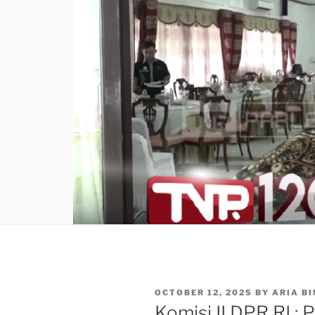
POSTED
OCTOBER 12, 2025
BY
ARIA B
ON
Komisi II DPR RI :