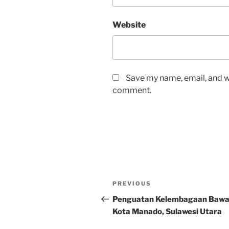
Website
Save my name, email, and we
comment.
Post
Previous
PREVIOUS
navigation
Post
Penguatan Kelembagaan Bawa
Kota Manado, Sulawesi Utara