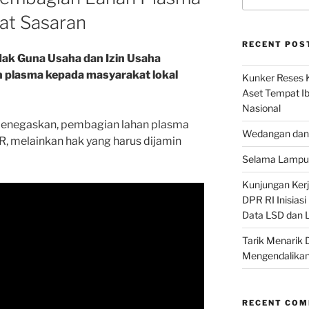
at Sasaran
RECENT POS
ak Guna Usaha dan Izin Usaha
 plasma kepada masyarakat lokal
Kunker Reses K
Aset Tempat Ib
Nasional
 menegaskan, pembagian lahan plasma
Wedangan dan 
, melainkan hak yang harus dijamin
Selama Lampu 
Kunjungan Kerja
DPR RI Inisias
Data LSD dan 
Tarik Menarik 
Mengendalikan
RECENT CO