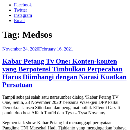
Facebook
Twitter
Instagram
Email
Tag:
Medsos
Posted
November 24, 2020
February 16, 2021
on
Kabar Petang Tv One: Konten-konten
yang Berpotensi Timbulkan Perpecahan
Harus Diimbangi dengan Narasi Kuatkan
Persatuan
Tampil sebagai salah satu narasumber dialog ‘Kabar Petang TV
One, Senin, 23 November 2020’ bersama Wasekjen DPP Partai
Demokrat Jansen Sitindaon dan pengamat politik Effendi Gazali
pandu duo host Alfath Taufid dan Tysa – Tysa Novenny.
Segmen talk show Kabar Petang ini menanggapi pernyataan
Panglima TNI Marsekal Hadi Tjahjanto yang mengingatkan bahaya