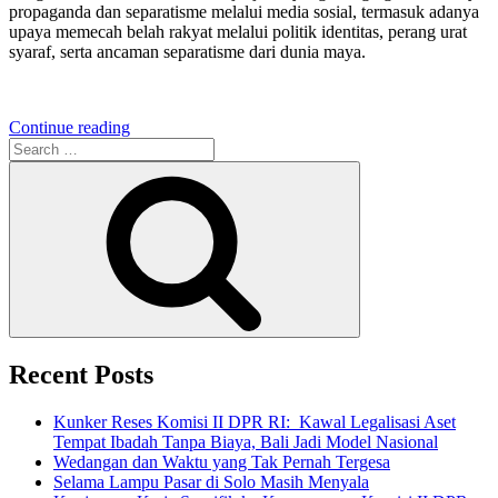
propaganda dan separatisme melalui media sosial, termasuk adanya
upaya memecah belah rakyat melalui politik identitas, perang urat
syaraf, serta ancaman separatisme dari dunia maya.
“Kabar
Continue reading
Search
Petang
for:
Tv
Search
One:
Konten-
konten
yang
Berpotensi
Timbulkan
Perpecahan
Harus
Diimbangi
dengan
Recent Posts
Narasi
Kuatkan
Kunker Reses Komisi II DPR RI: Kawal Legalisasi Aset
Persatuan”
Tempat Ibadah Tanpa Biaya, Bali Jadi Model Nasional
Wedangan dan Waktu yang Tak Pernah Tergesa
Selama Lampu Pasar di Solo Masih Menyala