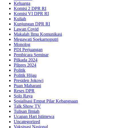
Keluarga
Komisi 2 DPR RI
Komisi VI DPR RI
Kuliah
Kunjungan DPR RI
Lawan Covid
Makalah Ilmu Komunikasi
Megawati Soekarnoputri
Monolog
PDI Perjuangan
Pembicara Seminar
Pilkada 2024
Pilpres 2024
Politik
Politik Hijau
Presiden Jokowi
Puan Maharani
Reses DPR
Solo Raya
Sosialisasi Empat Pilar Kebangsaan
Talk Show TV
Tulisan Ilmiah
Ucapan Hari Istimewa
Uncategorized
Vaksinasi Nasional