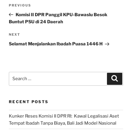
Post
Previous
PREVIOUS
navigation
Post
Komisi II DPR Panggil KPU-Bawaslu Besok
Buntut PSU di 24 Daerah
Next
NEXT
Post
Selamat Menjalankan Ibadah Puasa 1446 H
Search
Search
for:
RECENT POSTS
Kunker Reses Komisi II DPR RI: Kawal Legalisasi Aset
Tempat Ibadah Tanpa Biaya, Bali Jadi Model Nasional