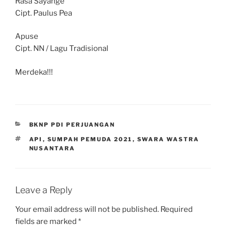
Rasa Sayange
Cipt. Paulus Pea
Apuse
Cipt. NN / Lagu Tradisional
Merdeka!!!
CATEGORIES
BKNP PDI PERJUANGAN
TAGS
API
,
SUMPAH PEMUDA 2021
,
SWARA WASTRA
NUSANTARA
Leave a Reply
Your email address will not be published.
Required
fields are marked
*