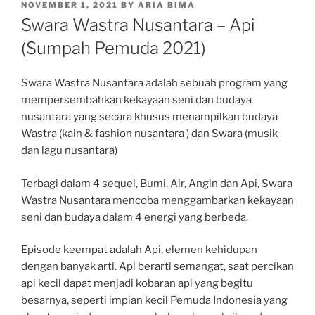
POSTED
NOVEMBER 1, 2021
BY
ARIA BIMA
ON
Swara Wastra Nusantara – Api
(Sumpah Pemuda 2021)
Swara Wastra Nusantara adalah sebuah program yang
mempersembahkan kekayaan seni dan budaya
nusantara yang secara khusus menampilkan budaya
Wastra (kain & fashion nusantara ) dan Swara (musik
dan lagu nusantara)
Terbagi dalam 4 sequel, Bumi, Air, Angin dan Api, Swara
Wastra Nusantara mencoba menggambarkan kekayaan
seni dan budaya dalam 4 energi yang berbeda.
Episode keempat adalah Api, elemen kehidupan
dengan banyak arti. Api berarti semangat, saat percikan
api kecil dapat menjadi kobaran api yang begitu
besarnya, seperti impian kecil Pemuda Indonesia yang