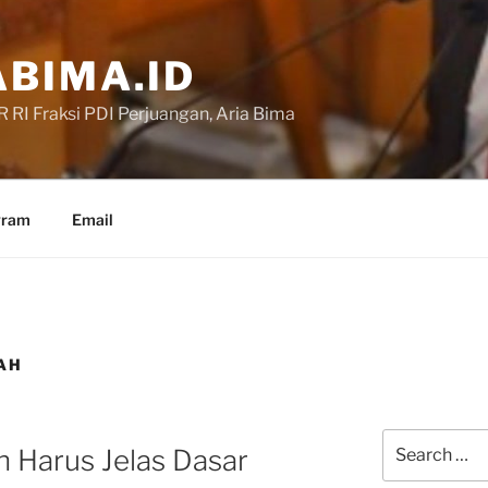
BIMA.ID
RI Fraksi PDI Perjuangan, Aria Bima
gram
Email
AH
Search
 Harus Jelas Dasar
for: