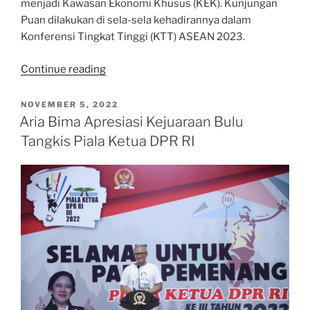
menjadi Kawasan Ekonomi Khusus (KEK). Kunjungan
Puan dilakukan di sela-sela kehadirannya dalam
Konferensi Tingkat Tinggi (KTT) ASEAN 2023.
“Cerita
Continue reading
Lain
dari
POSTED
NOVEMBER 5, 2022
ON
Golo
Aria Bima Apresiasi Kejuaraan Bulu
Mori,
Tangkis Piala Ketua DPR RI
Puan:
KEK
Bisa
Perkuat
Infrastruktur
Pariwisata
Labuan
Bajo”