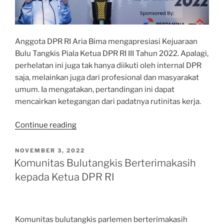
Anggota DPR RI Aria Bima mengapresiasi Kejuaraan
Bulu Tangkis Piala Ketua DPR RI III Tahun 2022. Apalagi,
perhelatan ini juga tak hanya diikuti oleh internal DPR
saja, melainkan juga dari profesional dan masyarakat
umum. Ia mengatakan, pertandingan ini dapat
mencairkan ketegangan dari padatnya rutinitas kerja.
“Aria
Continue reading
Bima
Apresiasi
POSTED
NOVEMBER 3, 2022
ON
Kejuaraan
Komunitas Bulutangkis Berterimakasih
Bulu
kepada Ketua DPR RI
Tangkis
Piala
Ketua
Komunitas bulutangkis parlemen berterimakasih
DPR