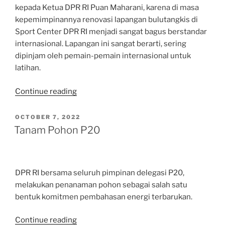
kepada Ketua DPR RI Puan Maharani, karena di masa
RI”
kepemimpinannya renovasi lapangan bulutangkis di
Sport Center DPR RI menjadi sangat bagus berstandar
internasional. Lapangan ini sangat berarti, sering
dipinjam oleh pemain-pemain internasional untuk
latihan.
“Komunitas
Continue reading
Bulutangkis
Berterimakasih
POSTED
OCTOBER 7, 2022
ON
kepada
Tanam Pohon P20
Ketua
DPR
RI”
DPR RI bersama seluruh pimpinan delegasi P20,
melakukan penanaman pohon sebagai salah satu
bentuk komitmen pembahasan energi terbarukan.
“Tanam
Continue reading