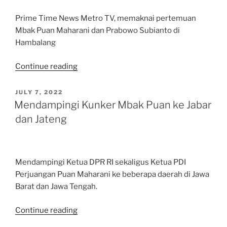
Prime Time News Metro TV, memaknai pertemuan
Mbak Puan Maharani dan Prabowo Subianto di
Hambalang
“Prime
Continue reading
Time
News
POSTED
JULY 7, 2022
ON
Metro
Mendampingi Kunker Mbak Puan ke Jabar
TV:
dan Jateng
Di
Balik
Pertemuan
Mendampingi Ketua DPR RI sekaligus Ketua PDI
Hambalang”
Perjuangan Puan Maharani ke beberapa daerah di Jawa
Barat dan Jawa Tengah.
“Mendampingi
Continue reading
Kunker