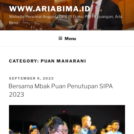
Skip
WWW.ARIABIMA.ID
to
Website Personal Anggota DPR RI Fraksi PDI Perjuangan, Aria
content
Bima
Menu
CATEGORY:
PUAN MAHARANI
POSTED
SEPTEMBER 9, 2023
ON
Bersama Mbak Puan Penutupan SIPA
2023