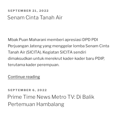
Pohon
P20”
POSTED
SEPTEMBER 21, 2022
ON
Senam Cinta Tanah Air
Mbak Puan Maharani memberi apresiasi DPD PDI
Perjuangan Jateng yang menggelar lomba Senam Cinta
Tanah Air (SICITA). Kegiatan SICITA sendiri
dimaksudkan untuk merekrut kader-kader baru PDIP,
terutama kader perempuan.
“Senam
Continue reading
Cinta
Tanah
POSTED
SEPTEMBER 6, 2022
ON
Air”
Prime Time News Metro TV: Di Balik
Pertemuan Hambalang