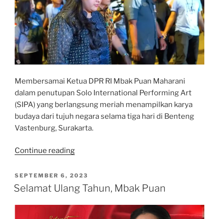
Membersamai Ketua DPR RI Mbak Puan Maharani
dalam penutupan Solo International Performing Art
(SIPA) yang berlangsung meriah menampilkan karya
budaya dari tujuh negara selama tiga hari di Benteng
Vastenburg, Surakarta.
“Bersama
Continue reading
Mbak
Puan
POSTED
SEPTEMBER 6, 2023
ON
Penutupan
Selamat Ulang Tahun, Mbak Puan
SIPA
2023”