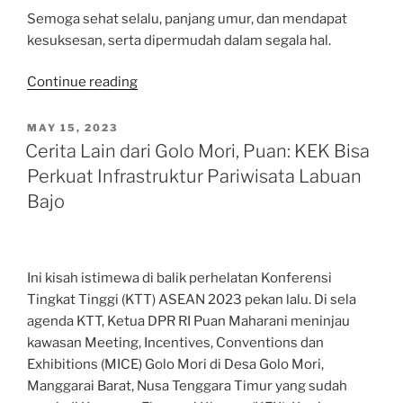
Semoga sehat selalu, panjang umur, dan mendapat
kesuksesan, serta dipermudah dalam segala hal.
“Selamat
Continue reading
Ulang
Tahun,
POSTED
MAY 15, 2023
ON
Mbak
Cerita Lain dari Golo Mori, Puan: KEK Bisa
Puan”
Perkuat Infrastruktur Pariwisata Labuan
Bajo
Ini kisah istimewa di balik perhelatan Konferensi
Tingkat Tinggi (KTT) ASEAN 2023 pekan lalu. Di sela
agenda KTT, Ketua DPR RI Puan Maharani meninjau
kawasan Meeting, Incentives, Conventions dan
Exhibitions (MICE) Golo Mori di Desa Golo Mori,
Manggarai Barat, Nusa Tenggara Timur yang sudah