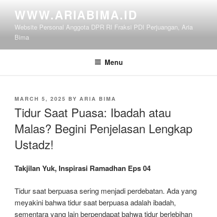
Skip
WWW.ARIABIMA.ID
to
Website Personal Anggota DPR RI Fraksi PDI Perjuangan, Aria
content
Bima
Menu
POSTED
MARCH 5, 2025
BY
ARIA BIMA
ON
Tidur Saat Puasa: Ibadah atau
Malas? Begini Penjelasan Lengkap
Ustadz!
Takjilan Yuk, Inspirasi Ramadhan Eps 04
Tidur saat berpuasa sering menjadi perdebatan. Ada yang
meyakini bahwa tidur saat berpuasa adalah ibadah,
sementara yang lain berpendapat bahwa tidur berlebihan