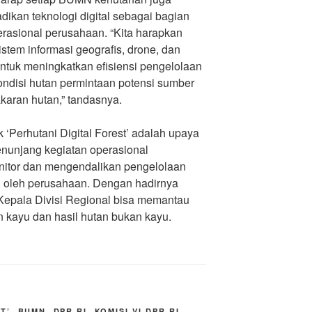
ikan teknologi digital sebagai bagian
erasional perusahaan. “Kita harapkan
istem informasi geografis, drone, dan
ntuk meningkatkan efisiensi pengelolaan
ondisi hutan permintaan potensi sumber
karan hutan,” tandasnya.
k ‘Perhutani Digital Forest’ adalah upaya
enunjang kegiatan operasional
tor dan mengendalikan pengelolaan
i oleh perusahaan. Dengan hadirnya
p Kepala Divisi Regional bisa memantau
an kayu dan hasil hutan bukan kayu.
T’
,
BUMN
,
DPR RI
,
KOMISI VI DPR RI
,