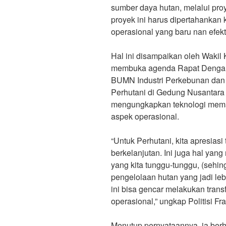
sumber daya hutan, melalui proye
proyek ini harus dipertahankan
operasional yang baru nan efekti
Hal ini disampaikan oleh Wakil
membuka agenda Rapat Dengar
BUMN Industri Perkebunan dan
Perhutani di Gedung Nusantara 
mengungkapkan teknologi meman
aspek operasional.
“Untuk Perhutani, kita apresiasi 
berkelanjutan. Ini juga hal yan
yang kita tunggu-tunggu, (sehi
pengelolaan hutan yang jadi leb
ini bisa gencar melakukan trans
operasional,” ungkap Politisi F
Menutup pernyataannya, ia ber