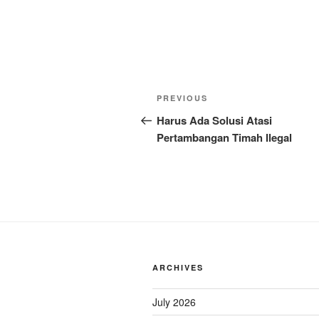
Post
Previous
PREVIOUS
navigation
Post
Harus Ada Solusi Atasi
Pertambangan Timah Ilegal
ARCHIVES
July 2026