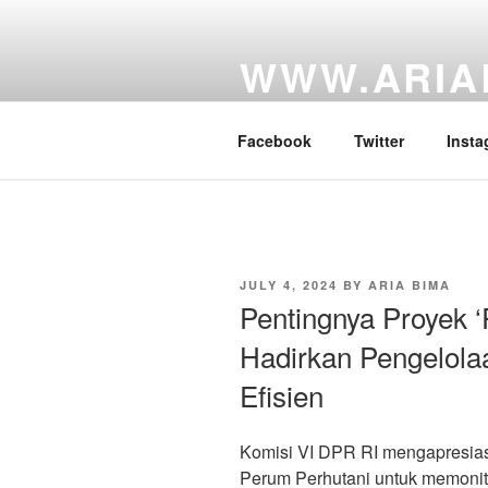
Skip
to
WWW.ARIA
content
Website Personal Anggota DPR 
Facebook
Twitter
Insta
POSTED
JULY 4, 2024
BY
ARIA BIMA
ON
Pentingnya Proyek ‘P
Hadirkan Pengelola
Efisien
Komisi VI DPR RI mengapresiasi 
Perum Perhutani untuk memoni