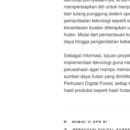
mempersiapkan diri untuk menjad
dari tulang punggung sistem op
pemanfaatan teknologi seperti s
kecerdasan buatan diterapkan u
hutan. Mulai dari pemantauan k
daya hingga pengendalian keba
Sebagai informasi, tujuan proye
implementasi teknologi guna m
perusahaan agar mampu memoni
sumber daya hutan yang dimilik
Perhutani Digital Forest, setia
hasil produksi seperti hasil hut
CATEGORIES
KOMISI VI DPR RI
TAGS
‘PERHUTANI DIGITAL FORES