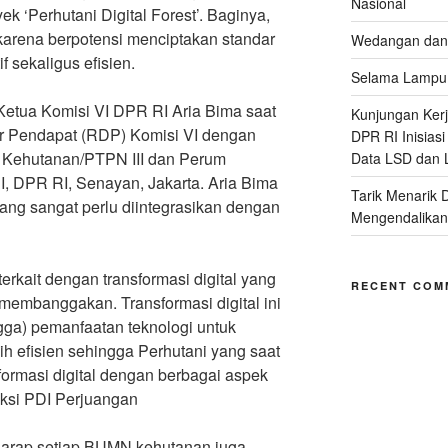
Nasional
k ‘Perhutani Digital Forest’. Baginya,
 karena berpotensi menciptakan standar
Wedangan dan 
f sekaligus efisien.
Selama Lampu 
 Ketua Komisi VI DPR RI Aria Bima saat
Kunjungan Kerja
 Pendapat (RDP) Komisi VI dengan
DPR RI Inisias
 Kehutanan/PTPN III dan Perum
Data LSD dan 
I, DPR RI, Senayan, Jakarta. Aria Bima
Tarik Menarik 
g sangat perlu diintegrasikan dengan
Mengendalikan
terkait dengan transformasi digital yang
RECENT COM
g membanggakan. Transformasi digital ini
ngga) pemanfaatan teknologi untuk
ih efisien sehingga Perhutani yang saat
formasi digital dengan berbagai aspek
raksi PDI Perjuangan
harap setiap BUMN kehutanan juga