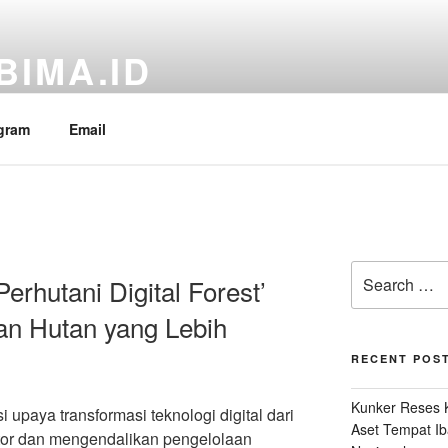
BIMA.ID
RI Fraksi PDI Perjuangan, Aria Bima
gram
Email
Search
erhutani Digital Forest’
for:
an Hutan yang Lebih
RECENT POS
Kunker Reses K
upaya transformasi teknologi digital dari
Aset Tempat Ib
tor dan mengendalikan pengelolaan