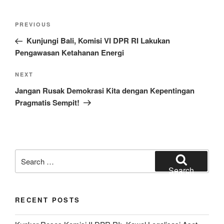
Post
Previous
PREVIOUS
navigation
Post
Kunjungi Bali, Komisi VI DPR RI Lakukan
Pengawasan Ketahanan Energi
Next
NEXT
Post
Jangan Rusak Demokrasi Kita dengan Kepentingan
Pragmatis Sempit!
Search
for:
Search
RECENT POSTS