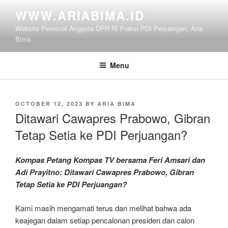
Skip
WWW.ARIABIMA.ID
to
Website Personal Anggota DPR RI Fraksi PDI Perjuangan, Aria
content
Bima
Menu
POSTED
OCTOBER 12, 2023
BY
ARIA BIMA
ON
Ditawari Cawapres Prabowo, Gibran
Tetap Setia ke PDI Perjuangan?
Kompas Petang Kompas TV bersama Feri Amsari dan
Adi Prayitno: Ditawari Cawapres Prabowo, Gibran
Tetap Setia ke PDI Perjuangan?
Kami masih mengamati terus dan melihat bahwa ada
keajegan dalam setiap pencalonan presiden dan calon