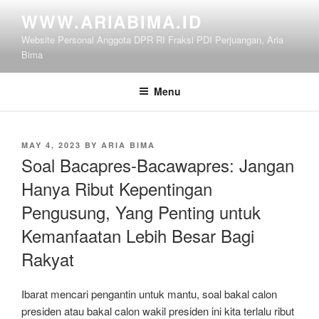
Skip
WWW.ARIABIMA.ID
to
Website Personal Anggota DPR RI Fraksi PDI Perjuangan, Aria
content
Bima
Menu
POSTED
MAY 4, 2023
BY
ARIA BIMA
ON
Soal Bacapres-Bacawapres: Jangan
Hanya Ribut Kepentingan
Pengusung, Yang Penting untuk
Kemanfaatan Lebih Besar Bagi
Rakyat
Ibarat mencari pengantin untuk mantu, soal bakal calon
presiden atau bakal calon wakil presiden ini kita terlalu ribut