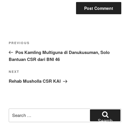
Post
Previous
PREVIOUS
navigation
Post
Pos Kamling Multiguna di Danukusuman, Solo
Bantuan CSR dari BNI 46
Next
NEXT
Post
Rehab Musholla CSR KAI
Search
for:
Search