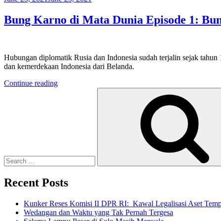
on
Bung Karno di Mata Dunia Episode 1: Bu
Hubungan diplomatik Rusia dan Indonesia sudah terjalin sejak tahun 
dan kemerdekaan Indonesia dari Belanda.
“Bung
Continue reading
Search
Karno
for:
di
Mata
Dunia
Episode
1:
Bung
Karno
di
Mata
Recent Posts
Rusia”
Kunker Reses Komisi II DPR RI: Kawal Legalisasi Aset Tempa
Wedangan dan Waktu yang Tak Pernah Tergesa