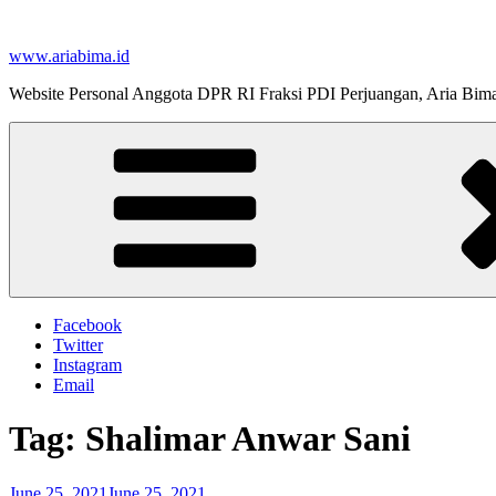
Skip
to
www.ariabima.id
content
Website Personal Anggota DPR RI Fraksi PDI Perjuangan, Aria Bim
Facebook
Twitter
Instagram
Email
Tag:
Shalimar Anwar Sani
Posted
June 25, 2021
June 25, 2021