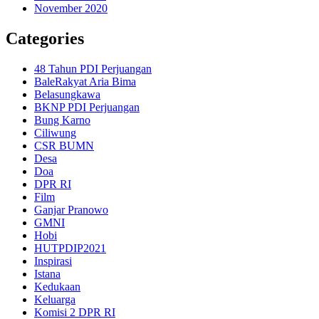
November 2020
Categories
48 Tahun PDI Perjuangan
BaleRakyat Aria Bima
Belasungkawa
BKNP PDI Perjuangan
Bung Karno
Ciliwung
CSR BUMN
Desa
Doa
DPR RI
Film
Ganjar Pranowo
GMNI
Hobi
HUTPDIP2021
Inspirasi
Istana
Kedukaan
Keluarga
Komisi 2 DPR RI