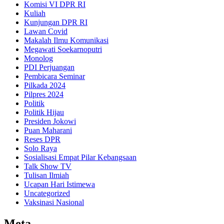
Komisi VI DPR RI
Kuliah
Kunjungan DPR RI
Lawan Covid
Makalah Ilmu Komunikasi
Megawati Soekarnoputri
Monolog
PDI Perjuangan
Pembicara Seminar
Pilkada 2024
Pilpres 2024
Politik
Politik Hijau
Presiden Jokowi
Puan Maharani
Reses DPR
Solo Raya
Sosialisasi Empat Pilar Kebangsaan
Talk Show TV
Tulisan Ilmiah
Ucapan Hari Istimewa
Uncategorized
Vaksinasi Nasional
Meta