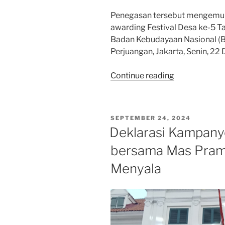
Penegasan tersebut mengemuk
awarding Festival Desa ke-5 T
Badan Kebudayaan Nasional (B
Perjuangan, Jakarta, Senin, 2
“Festival
Continue reading
Desa
ke-
5
POSTED
SEPTEMBER 24, 2024
Sukses
ON
Deklarasi Kampany
Digelar,
bersama Mas Pram 
Tegaskan
Politik
Menyala
Kebudayaan
PDI
Perjuangan
Berpijak
pada