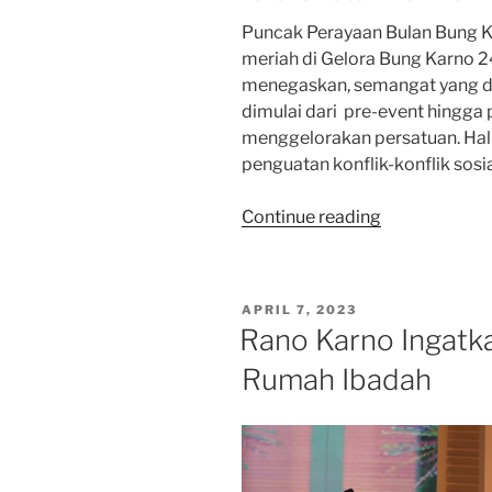
Puncak Perayaan Bulan Bung Ka
meriah di Gelora Bung Karno 2
menegaskan, semangat yang di
dimulai dari pre-event hingg
menggelorakan persatuan. Hal i
penguatan konflik-konflik sosi
“Pimpinan
Continue reading
BKN
PDI
Perjuangan
POSTED
APRIL 7, 2023
Akui
ON
Rano Karno Ingatk
Puncak
Rumah Ibadah
Perayaan
Bulan
Bung
Karno
di