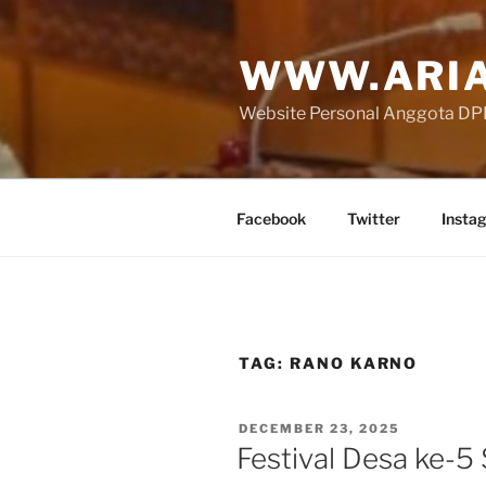
Skip
to
WWW.ARIA
content
Website Personal Anggota DPR 
Facebook
Twitter
Insta
TAG:
RANO KARNO
POSTED
DECEMBER 23, 2025
ON
Festival Desa ke-5