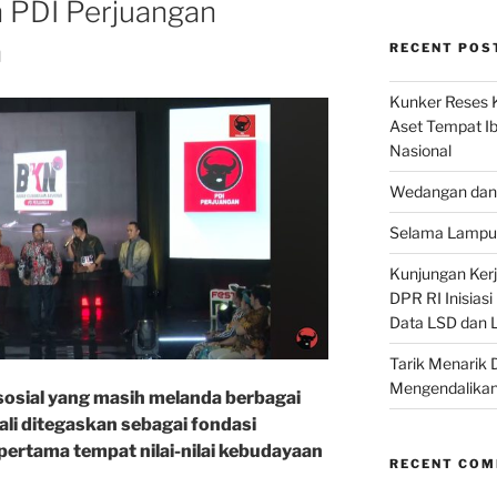
n PDI Perjuangan
a
RECENT POS
Kunker Reses K
Aset Tempat Ib
Nasional
Wedangan dan 
Selama Lampu 
Kunjungan Kerja
DPR RI Inisias
Data LSD dan 
Tarik Menarik 
Mengendalikan
 sosial yang masih melanda berbagai
ali ditegaskan sebagai fondasi
ertama tempat nilai-nilai kebudayaan
RECENT CO