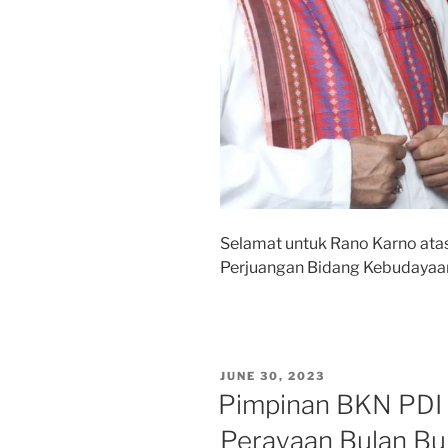
Selamat untuk Rano Karno ata
Perjuangan Bidang Kebudayaa
POSTED
JUNE 30, 2023
ON
Pimpinan BKN PDI 
Perayaan Bulan Bu