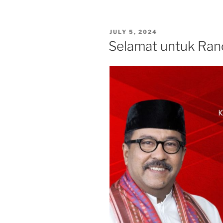
Kampanye
Damai
Pilkada
POSTED
JULY 5, 2024
Jakarta
ON
Selamat untuk Ran
bersama
Mas
Pram
–
Bang
Doel
Jakarta
Menyala”