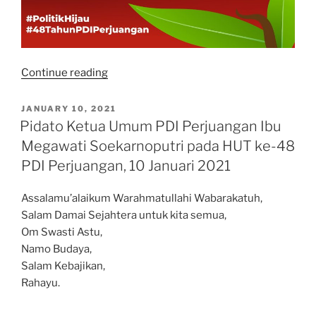
“Pesan
Continue reading
Bu
Mega
POSTED
JANUARY 10, 2021
ON
pada
Pidato Ketua Umum PDI Perjuangan Ibu
HUT
Megawati Soekarnoputri pada HUT ke-48
ke-
PDI Perjuangan, 10 Januari 2021
48
PDI
Assalamu’alaikum Warahmatullahi Wabarakatuh,
Perjuangan”
Salam Damai Sejahtera untuk kita semua,
Om Swasti Astu,
Namo Budaya,
Salam Kebajikan,
Rahayu.