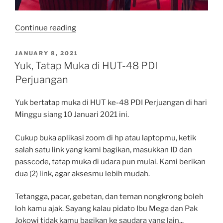
“Pidato
Continue reading
Ketua
Umum
POSTED
JANUARY 8, 2021
ON
PDI
Yuk, Tatap Muka di HUT-48 PDI
Perjuangan
Perjuangan
Ibu
Megawati
Yuk bertatap muka di HUT ke-48 PDI Perjuangan di hari
Soekarnoputri
Minggu siang 10 Januari 2021 ini.
pada
HUT
Cukup buka aplikasi zoom di hp atau laptopmu, ketik
ke-
salah satu link yang kami bagikan, masukkan ID dan
48
passcode, tatap muka di udara pun mulai. Kami berikan
PDI
dua (2) link, agar aksesmu lebih mudah.
Perjuangan,
10
Tetangga, pacar, gebetan, dan teman nongkrong boleh
Januari
loh kamu ajak. Sayang kalau pidato Ibu Mega dan Pak
2021”
Jokowi tidak kamu bagikan ke saudara yang lain.
..