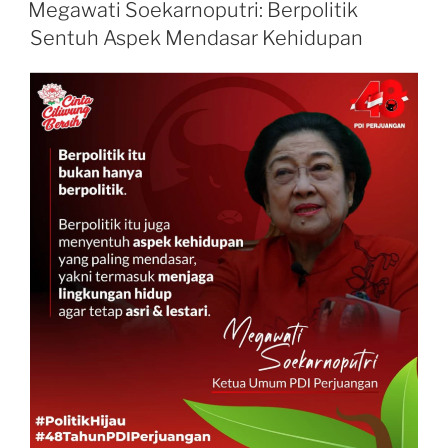
ON
Megawati Soekarnoputri: Berpolitik
Sentuh Aspek Mendasar Kehidupan