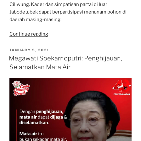
Ciliwung. Kader dan simpatisan partai di luar
Jabodetabek dapat berpartisipasi menanam pohon di
daerah masing-masing.
“Megawati
Continue reading
Soekarnoputri:
PDI
POSTED
JANUARY 5, 2021
ON
Perjuangan,
Megawati Soekarnoputri: Penghijauan,
Partai
Selamatkan Mata Air
Politik
Cinta
Lingkungan”