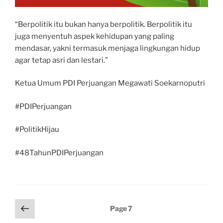
“Berpolitik itu bukan hanya berpolitik. Berpolitik itu
juga menyentuh aspek kehidupan yang paling
mendasar, yakni termasuk menjaga lingkungan hidup
agar tetap asri dan lestari.”
Ketua Umum PDI Perjuangan Megawati Soekarnoputri
#PDIPerjuangan
#PolitikHijau
#48TahunPDIPerjuangan
Posts
Previous
Page
7
page
pagination