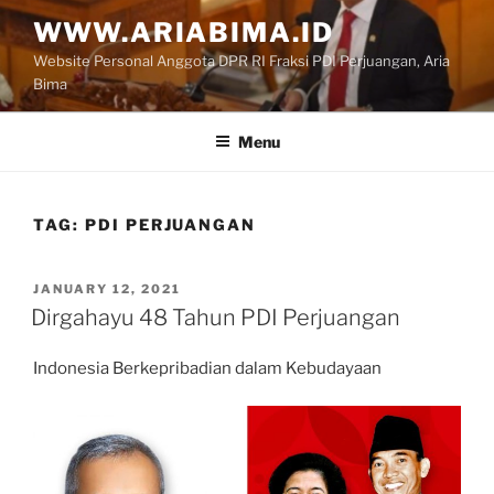
Skip
WWW.ARIABIMA.ID
to
Website Personal Anggota DPR RI Fraksi PDI Perjuangan, Aria
content
Bima
Menu
TAG:
PDI PERJUANGAN
POSTED
JANUARY 12, 2021
ON
Dirgahayu 48 Tahun PDI Perjuangan
Indonesia Berkepribadian dalam Kebudayaan