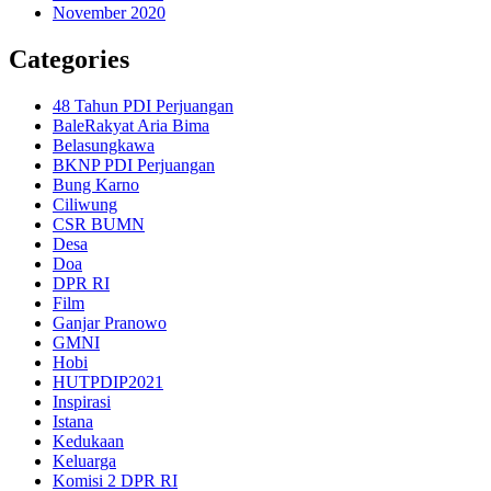
November 2020
Categories
48 Tahun PDI Perjuangan
BaleRakyat Aria Bima
Belasungkawa
BKNP PDI Perjuangan
Bung Karno
Ciliwung
CSR BUMN
Desa
Doa
DPR RI
Film
Ganjar Pranowo
GMNI
Hobi
HUTPDIP2021
Inspirasi
Istana
Kedukaan
Keluarga
Komisi 2 DPR RI