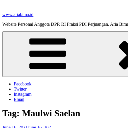
Skip
to
www.ariabima.id
content
Website Personal Anggota DPR RI Fraksi PDI Perjuangan, Aria Bim
Facebook
Twitter
Instagram
Email
Tag:
Maulwi Saelan
Posted
June 16, 2021
June 16, 2021