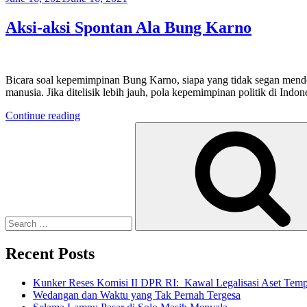
on
Aksi-aksi Spontan Ala Bung Karno
Bicara soal kepemimpinan Bung Karno, siapa yang tidak segan mend
manusia. Jika ditelisik lebih jauh, pola kepemimpinan politik di Indon
“Aksi-
Continue reading
Search
aksi
for:
Spontan
Ala
Bung
Karno”
Recent Posts
Kunker Reses Komisi II DPR RI: Kawal Legalisasi Aset Tempa
Wedangan dan Waktu yang Tak Pernah Tergesa