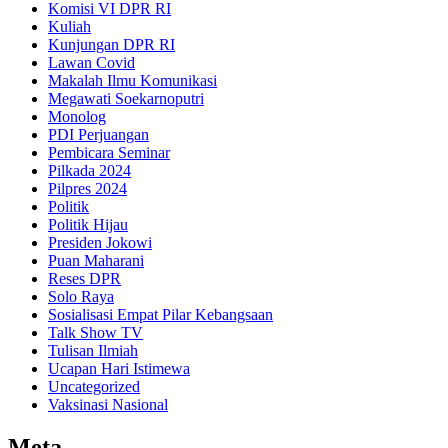
Komisi VI DPR RI
Kuliah
Kunjungan DPR RI
Lawan Covid
Makalah Ilmu Komunikasi
Megawati Soekarnoputri
Monolog
PDI Perjuangan
Pembicara Seminar
Pilkada 2024
Pilpres 2024
Politik
Politik Hijau
Presiden Jokowi
Puan Maharani
Reses DPR
Solo Raya
Sosialisasi Empat Pilar Kebangsaan
Talk Show TV
Tulisan Ilmiah
Ucapan Hari Istimewa
Uncategorized
Vaksinasi Nasional
Meta