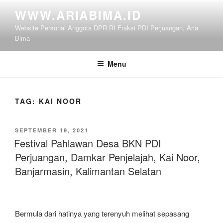
Skip
WWW.ARIABIMA.ID
to
Website Personal Anggota DPR RI Fraksi PDI Perjuangan, Aria
content
Bima
Menu
TAG:
KAI NOOR
POSTED
SEPTEMBER 19, 2021
ON
Festival Pahlawan Desa BKN PDI
Perjuangan, Damkar Penjelajah, Kai Noor,
Banjarmasin, Kalimantan Selatan
Bermula dari hatinya yang terenyuh melihat sepasang