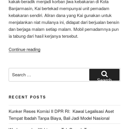
kakak-beradik menjadi korban jiwa kebakaran di Kota
Banjarmasin, Kai bertekad mempunyai unit pemadam
kebakaran sendiri. Aliran dana yang Kai gunakan untuk
menjalankan niat mulianya ini, didapat dari berjualan bensin
dan berjaga malam setiap malam. Mobil pemadamnya pun
ia tabung dari hasil kerjanya tersebut.
“Festival
Continue reading
Pahlawan
Desa
BKN
Search
PDI
for:
Search
Perjuangan,
Damkar
RECENT POSTS
Penjelajah,
Kai
Kunker Reses Komisi II DPR RI: Kawal Legalisasi Aset
Noor,
Tempat Ibadah Tanpa Biaya, Bali Jadi Model Nasional
Banjarmasin,
Kalimantan