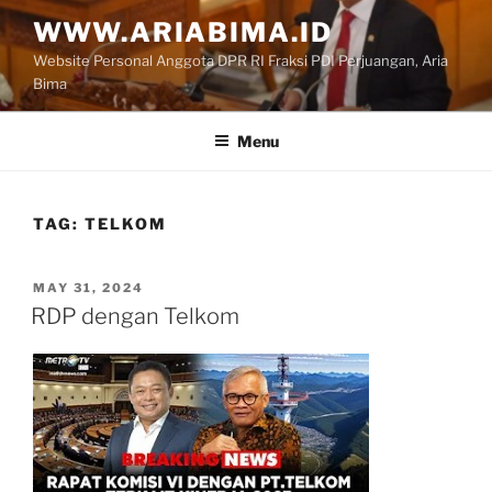
Skip
WWW.ARIABIMA.ID
to
Website Personal Anggota DPR RI Fraksi PDI Perjuangan, Aria
content
Bima
Menu
TAG:
TELKOM
POSTED
MAY 31, 2024
ON
RDP dengan Telkom