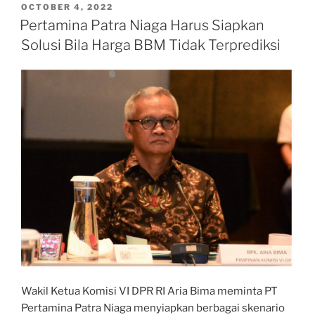
TJSL
POSTED
OCTOBER 4, 2022
ON
di
Pertamina Patra Niaga Harus Siapkan
Klaten”
Solusi Bila Harga BBM Tidak Terprediksi
Wakil Ketua Komisi VI DPR RI Aria Bima meminta PT
Pertamina Patra Niaga menyiapkan berbagai skenario