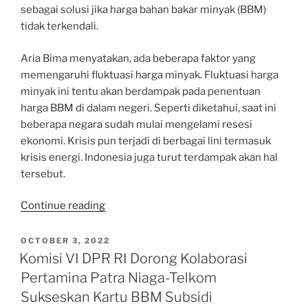
sebagai solusi jika harga bahan bakar minyak (BBM)
tidak terkendali.
Aria Bima menyatakan, ada beberapa faktor yang
memengaruhi fluktuasi harga minyak. Fluktuasi harga
minyak ini tentu akan berdampak pada penentuan
harga BBM di dalam negeri. Seperti diketahui, saat ini
beberapa negara sudah mulai mengelami resesi
ekonomi. Krisis pun terjadi di berbagai lini termasuk
krisis energi. Indonesia juga turut terdampak akan hal
tersebut.
“Pertamina
Continue reading
Patra
Niaga
POSTED
OCTOBER 3, 2022
ON
Harus
Komisi VI DPR RI Dorong Kolaborasi
Siapkan
Pertamina Patra Niaga-Telkom
Solusi
Sukseskan Kartu BBM Subsidi
Bila