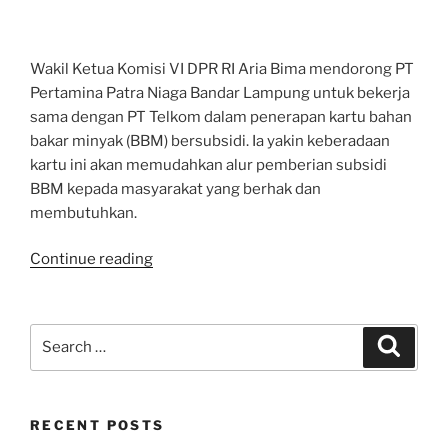
Harga
BBM
Tidak
Wakil Ketua Komisi VI DPR RI Aria Bima mendorong PT
Terprediksi”
Pertamina Patra Niaga Bandar Lampung untuk bekerja
sama dengan PT Telkom dalam penerapan kartu bahan
bakar minyak (BBM) bersubsidi. Ia yakin keberadaan
kartu ini akan memudahkan alur pemberian subsidi
BBM kepada masyarakat yang berhak dan
membutuhkan.
“Komisi
Continue reading
VI
DPR
RI
Search
Search
Dorong
for:
Kolaborasi
Pertamina
RECENT POSTS
Patra