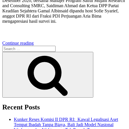
Desember 2020, bersama Manajer Program Saiful Mujani Research
and Consulting SMRC, Saidiman Ahmad dan Ketua DPP Partai
Keadilan Sejahtera Gamal Albinsaid dipandu host Sofie Syarief,
anggot DPR RI dari Fraksi PDI Perjuangan Aria Bima
mengapresiasi hasil survei ini.
“Survei
Continue reading
Search
SMRC:
for:
Publik
Search
Apresiasi
Kinerja
Pemerintahan
Presiden
Jokowi
–
Wapres
KH
Maruf
Amin
Recent Posts
di
Masa
Kunker Reses Komisi II DPR RI: Kawal Legalisasi Aset
Pandemi”
Tempat Ibadah Tanpa Biaya, Bali Jadi Model Nasional