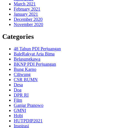
March 2021
February 2021
January 2021
December 2020
November 2020
Categories
48 Tahun PDI Perjuangan
BaleRakyat Aria Bima
Belasungkawa
BKNP PDI Perjuangan
Bung Karno
Ciliwung
CSR BUMN
Desa
Doa
DPR RI
Film
Ganjar Pranowo
GMNI
Hobi
HUTPDIP2021
Inspirasi