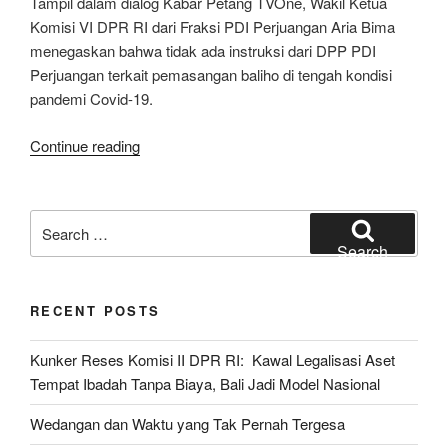
Tampil dalam dialog Kabar Petang TVOne, Wakil Ketua
Komisi VI DPR RI dari Fraksi PDI Perjuangan Aria Bima
menegaskan bahwa tidak ada instruksi dari DPP PDI
Perjuangan terkait pemasangan baliho di tengah kondisi
pandemi Covid-19.
“Baliho
Continue reading
Bergambar
Puan
Marak,
Search
PDI
for:
Search
Perjuangan:
Tak
RECENT POSTS
Ada
Instruksi
Kunker Reses Komisi II DPR RI: Kawal Legalisasi Aset
ke
Tempat Ibadah Tanpa Biaya, Bali Jadi Model Nasional
Bawah
untuk
Wedangan dan Waktu yang Tak Pernah Tergesa
Pasang