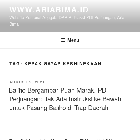
Skip
WWW.ARIABIMA.ID
to
Website Personal Anggota DPR RI Fraksi PDI Perjuangan, Aria
content
Bima
Menu
TAG:
KEPAK SAYAP KEBHINEKAAN
POSTED
AUGUST 9, 2021
ON
Baliho Bergambar Puan Marak, PDI
Perjuangan: Tak Ada Instruksi ke Bawah
untuk Pasang Baliho di Tiap Daerah