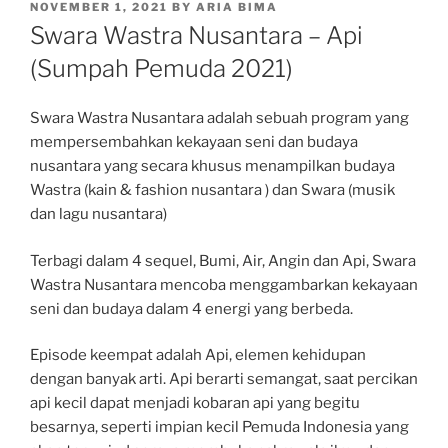
POSTED
NOVEMBER 1, 2021
BY
ARIA BIMA
ON
Swara Wastra Nusantara – Api
(Sumpah Pemuda 2021)
Swara Wastra Nusantara adalah sebuah program yang
mempersembahkan kekayaan seni dan budaya
nusantara yang secara khusus menampilkan budaya
Wastra (kain & fashion nusantara ) dan Swara (musik
dan lagu nusantara)
Terbagi dalam 4 sequel, Bumi, Air, Angin dan Api, Swara
Wastra Nusantara mencoba menggambarkan kekayaan
seni dan budaya dalam 4 energi yang berbeda.
Episode keempat adalah Api, elemen kehidupan
dengan banyak arti. Api berarti semangat, saat percikan
api kecil dapat menjadi kobaran api yang begitu
besarnya, seperti impian kecil Pemuda Indonesia yang