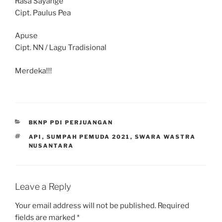
Rasa Sayange
Cipt. Paulus Pea
Apuse
Cipt. NN / Lagu Tradisional
Merdeka!!!
CATEGORIES
BKNP PDI PERJUANGAN
TAGS
API
,
SUMPAH PEMUDA 2021
,
SWARA WASTRA
NUSANTARA
Leave a Reply
Your email address will not be published.
Required
fields are marked
*