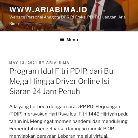
Skip
WWW.ARIABIMA.ID
to
Website Personal Anggota DPR RI Fraksi PDI Perjuangan, Aria
content
Bima
Menu
POSTED
MAY 12, 2021
BY
ARIA BIMA
ON
Program Idul Fitri PDIP, dari Bu
Mega Hingga Driver Online Isi
Siaran 24 Jam Penuh
Ada yang berbeda dengan cara DPP PDI Perjuangan
(PDIP) merayakan Hari Raya Idul Fitri 1442 Hijriyah pada
tahun ini. Mengingat momen pandemi dan mendukung
Pemerintah mengeluarkan larangan mudik, PDIP
menyiapkan perayaan Lebaran melalui virtual.