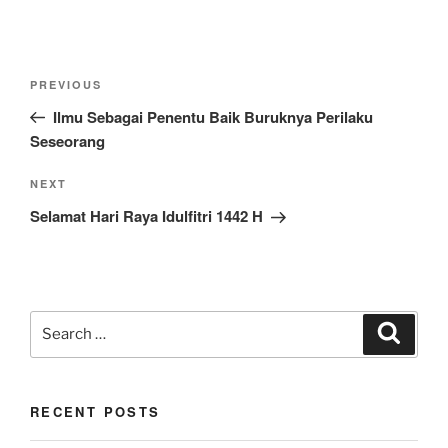
Post
Previous
PREVIOUS
navigation
Post
Ilmu Sebagai Penentu Baik Buruknya Perilaku
Seseorang
Next
NEXT
Post
Selamat Hari Raya Idulfitri 1442 H
Search
Search
for:
RECENT POSTS