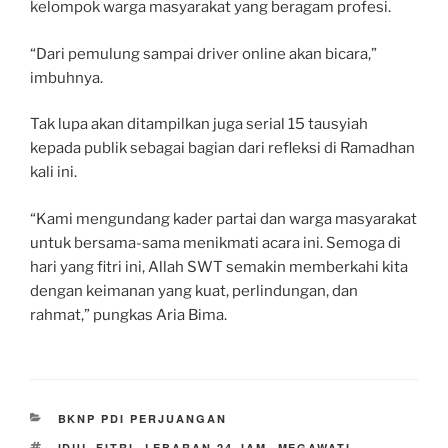
kelompok warga masyarakat yang beragam profesi.
“Dari pemulung sampai driver online akan bicara,”
imbuhnya.
Tak lupa akan ditampilkan juga serial 15 tausyiah
kepada publik sebagai bagian dari refleksi di Ramadhan
kali ini.
“Kami mengundang kader partai dan warga masyarakat
untuk bersama-sama menikmati acara ini. Semoga di
hari yang fitri ini, Allah SWT semakin memberkahi kita
dengan keimanan yang kuat, perlindungan, dan
rahmat,” pungkas Aria Bima.
CATEGORIES
BKNP PDI PERJUANGAN
TAGS
IDUL FITRI
,
LEBARAN 24 JAM
,
MEGAWATI