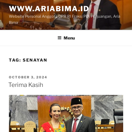
Skip
WWW.ARIABIMA.ID
to
Website Personal Anggota DPR RI Fraksi PDI Perjuangan, Aria
content
Bima
Menu
TAG:
SENAYAN
POSTED
OCTOBER 3, 2024
ON
Terima Kasih