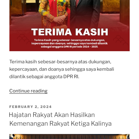
Terima kasih sebesar-besarnya atas dukungan,
kepercayaan, dan doanya sehingga saya kembali
dilantik sebagai anggota DPR RI.
“Terima
Continue reading
Kasih”
POSTED
FEBRUARY 2, 2024
ON
Hajatan Rakyat Akan Hasilkan
Kemenangan Rakyat Ketiga Kalinya