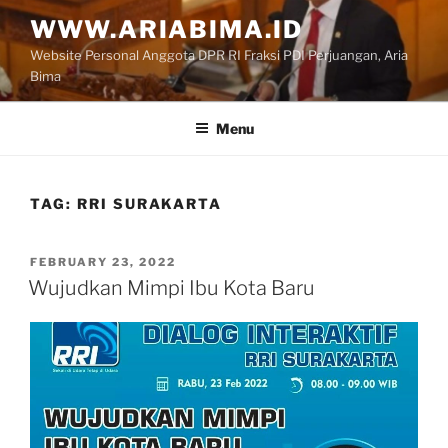
Skip
WWW.ARIABIMA.ID
to
Website Personal Anggota DPR RI Fraksi PDI Perjuangan, Aria
content
Bima
Menu
TAG:
RRI SURAKARTA
POSTED
FEBRUARY 23, 2022
ON
Wujudkan Mimpi Ibu Kota Baru